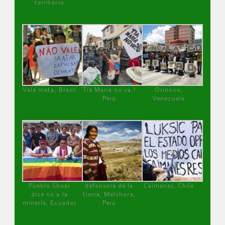
territorio
Vale mata, Brasil
Tía María no va !
Orinoco,
Perú
Venezuela
Pueblo Shuar
defensora de la
Caimanes, Chile
dice no a la
tierra, Melchora,
minería, Ecuador
Perú