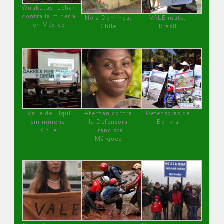
Wirakutas luchan
contra la minería
No a Dominga,
VALE mata,
en México
Chile
Brasil
Valle de Elqui
Atentan contra
Defensoras de
sin minería.
la Defensora
Bolivia
Chile
Francisca
Márquez