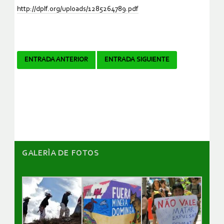
http://dplf.org/uploads/1285264789.pdf
Navegador
ENTRADA ANTERIOR
ENTRADA SIGUIENTE
de
artículos
GALERÌA DE FOTOS