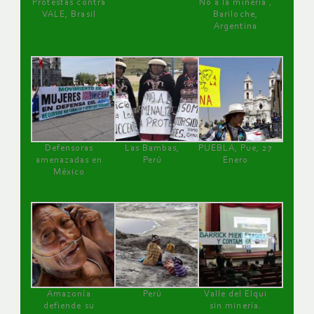
Protestas contra
No a la minería ,
VALE, Brasil
Bariloche,
Argentina
Defensoras
Las Bambas,
PUEBLA, Pue, 27
amenazadas en
Perú
Enero
México
Amazonía
Perú
Valle del Elqui
defiende su
sin minería.