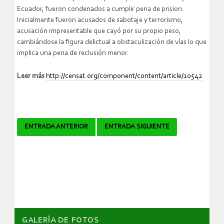
Ecuador, fueron condenados a cumplir pena de prision.
Inicialmente fueron acusados de sabotaje y terrorismo,
acusación impresentable que cayó por su propio peso,
cambiándose la figura delictual a obstaculización de vías lo que
implica una pena de reclusión menor.
Leer más
http://censat.org/component/content/article/10542
Navegador
ENTRADA ANTERIOR
ENTRADA SIGUIENTE
de
artículos
GALERÌA DE FOTOS