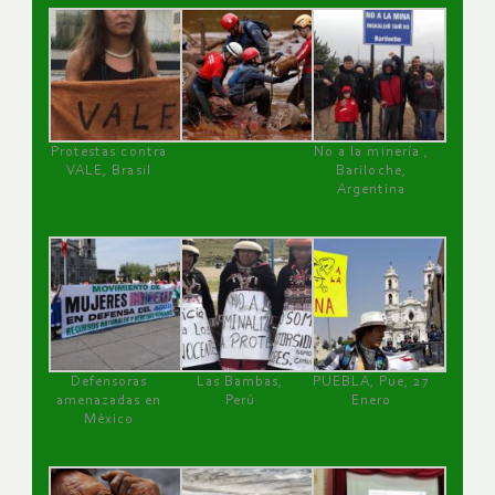
Protestas contra
No a la minería ,
VALE, Brasil
Bariloche,
Argentina
Defensoras
Las Bambas,
PUEBLA, Pue, 27
amenazadas en
Perú
Enero
México