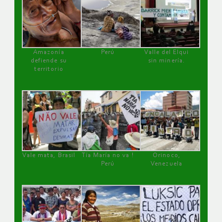
Amazonía
Perú
Valle del Elqui
defiende su
sin minería.
territorio
Vale mata, Brasil
Tía María no va !
Orinoco,
Perú
Venezuela