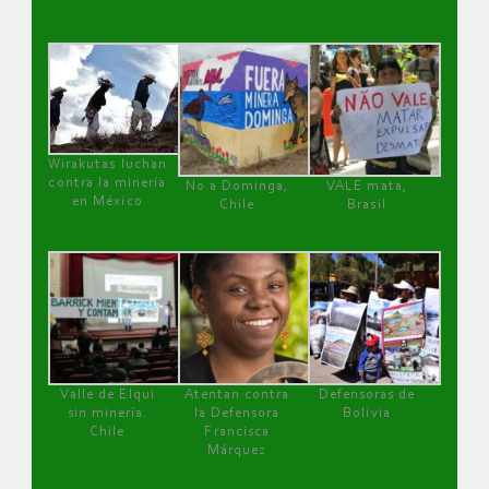
Wirakutas luchan
contra la minería
No a Dominga,
VALE mata,
en México
Chile
Brasil
Valle de Elqui
Atentan contra
Defensoras de
sin minería.
la Defensora
Bolivia
Chile
Francisca
Márquez