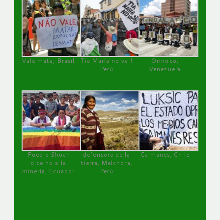
Vale mata, Brasil
Tía María no va !
Orinoco,
Perú
Venezuela
Pueblo Shuar
defensora de la
Caimanes, Chile
dice no a la
tierra, Melchora,
minería, Ecuador
Perú