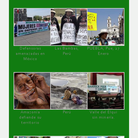
Defensoras
Las Bambas,
PUEBLA, Pue, 27
amenazadas en
Perú
Enero
México
Amazonía
Perú
Valle del Elqui
defiende su
sin minería.
territorio