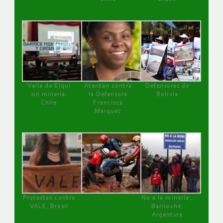
Valle de Elqui
Atentan contra
Defensoras de
sin minería.
la Defensora
Bolivia
Chile
Francisca
Márquez
Protestas contra
No a la minería ,
VALE, Brasil
Bariloche,
Argentina