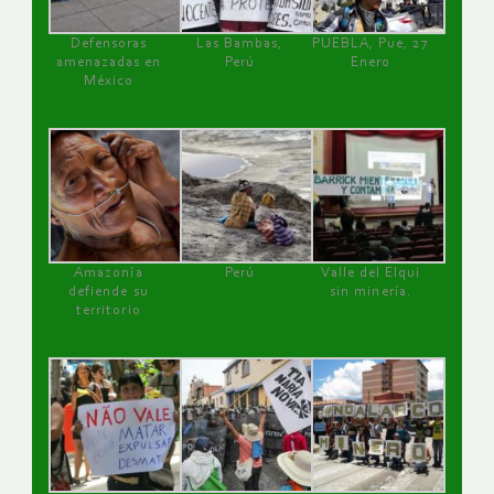
Defensoras
Las Bambas,
PUEBLA, Pue, 27
amenazadas en
Perú
Enero
México
Amazonía
Perú
Valle del Elqui
defiende su
sin minería.
territorio