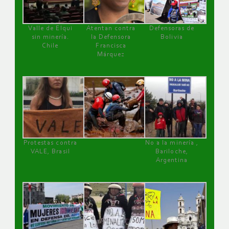
Valle de Elqui
Atentan contra
Defensoras de
sin minería.
la Defensora
Bolivia
Chile
Francisca
Márquez
Protestas contra
No a la minería ,
VALE, Brasil
Bariloche,
Argentina