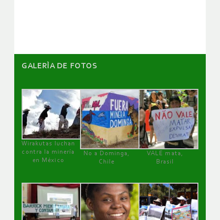
artículos
GALERÌA DE FOTOS
Wirakutas luchan
contra la minería
No a Dominga,
VALE mata,
en México
Chile
Brasil