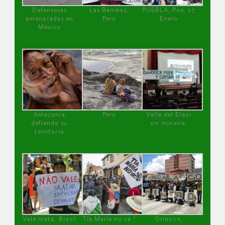
Defensoras
Las Bambas,
PUEBLA, Pue, 27
amenazadas en
Perú
Enero
México
Amazonía
Perú
Valle del Elqui
defiende su
sin minería.
territorio
Vale mata, Brasil
Tía María no va !
Orinoco,