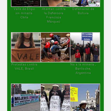
Valle de Elqui
Atentan contra
Defensoras de
sin minería.
la Defensora
Bolivia
Chile
Francisca
Márquez
Protestas contra
No a la minería ,
VALE, Brasil
Bariloche,
Argentina