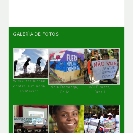
artículos
GALERÌA DE FOTOS
Wirakutas luchan
contra la minería
No a Dominga,
VALE mata,
en México
Chile
Brasil