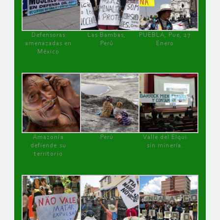
Defensoras
Las Bambas,
PUEBLA, Pue, 27
amenazadas en
Perú
Enero
México
Amazonía
Perú
Valle del Elqui
defiende su
sin minería.
territorio