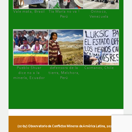
Vale mata, Brasil
Tía María no va !
Orinoco,
Perú
Venezuela
Pueblo Shuar
defensora de la
Caimanes, Chile
dice no a la
tierra, Melchora,
minería, Ecuador
Perú
(cc-by) Observatorio de Conflictos Mineros de América Latina, 2026