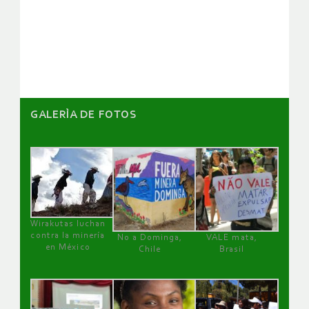
de
artículos
GALERÌA DE FOTOS
Wirakutas luchan
contra la minería
No a Dominga,
VALE mata,
en México
Chile
Brasil