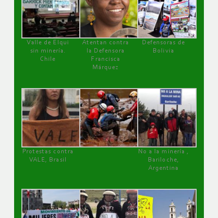
Valle de Elqui
Atentan contra
Defensoras de
sin minería.
la Defensora
Bolivia
Chile
Francisca
Márquez
Protestas contra
No a la minería ,
VALE, Brasil
Bariloche,
Argentina