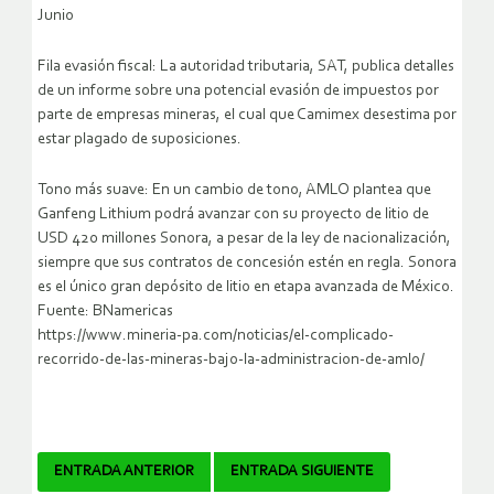
Junio
Fila evasión fiscal: La autoridad tributaria, SAT, publica detalles
de un informe sobre una potencial evasión de impuestos por
parte de empresas mineras, el cual que Camimex desestima por
estar plagado de suposiciones.
Tono más suave: En un cambio de tono, AMLO plantea que
Ganfeng Lithium podrá avanzar con su proyecto de litio de
USD 420 millones Sonora, a pesar de la ley de nacionalización,
siempre que sus contratos de concesión estén en regla. Sonora
es el único gran depósito de litio en etapa avanzada de México.
Fuente: BNamericas
https://www.mineria-pa.com/noticias/el-complicado-
recorrido-de-las-mineras-bajo-la-administracion-de-amlo/
Navegador
ENTRADA ANTERIOR
ENTRADA SIGUIENTE