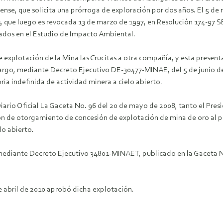
nse, que solicita una prórroga de exploración por dos años.
El 5 de
s, que luego es revocada 13 de marzo de 1997, en Resolución 174-97 
dos en el Estudio de Impacto Ambiental.
e explotación de la Mina las Crucitas a otra compañía, y esta pres
argo, mediante Decreto Ejecutivo DE-30477-MINAE, del 5 de junio de 
ia indefinida de actividad minera a cielo abierto.
rio Oficial La Gaceta No. 96 del 20 de mayo de 2008, tanto el Presi
de otorgamiento de concesión de explotación de mina de oro al pro
lo abierto.
 mediante Decreto Ejecutivo 34801-MINAET, publicado en la Gaceta No
de abril de 2010 aprobó dicha explotación.