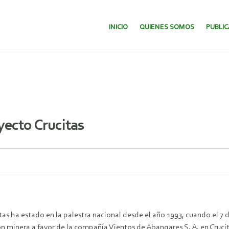
SALTAR AL CONTENIDO.
INICIO
QUIENES SOMOS
PUBLI
yecto Crucitas
itas ha estado en la palestra nacional desde el año 1993, cuando el 7
 minera a favor de la compañía Vientos de Abangares S. A. en Crucitas