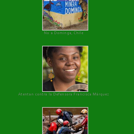
No a Dominga, Chile
Atentan contra la Defensora Francisca Márquez