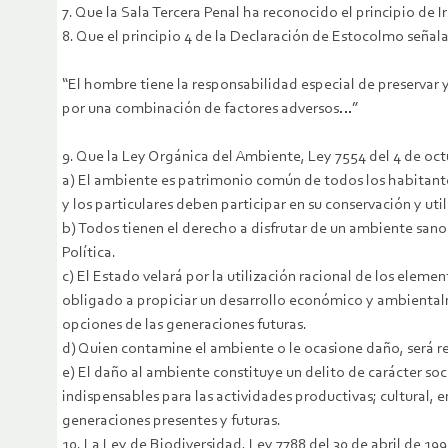
7. Que la Sala Tercera Penal ha reconocido el principio de 
8. Que el principio 4 de la Declaración de Estocolmo señala
“El hombre tiene la responsabilidad especial de preservar y
por una combinación de factores adversos…”
9. Que la Ley Orgánica del Ambiente, Ley 7554 del 4 de octu
a) El ambiente es patrimonio común de todos los habitantes 
y los particulares deben participar en su conservación y util
b) Todos tienen el derecho a disfrutar de un ambiente sano
Política.
c) El Estado velará por la utilización racional de los eleme
obligado a propiciar un desarrollo económico y ambiental
opciones de las generaciones futuras.
d) Quien contamine el ambiente o le ocasione daño, será re
e) El daño al ambiente constituye un delito de carácter soc
indispensables para las actividades productivas; cultural, 
generaciones presentes y futuras.
10. La Ley de Biodiversidad, Ley 7788 del 30 de abril de 199