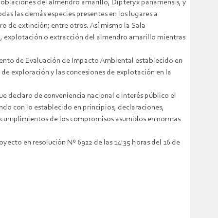
 poblaciones del almendro amarillo, Dipteryx panamensis, y
odas las demás especies presentes en los lugares a
o de extinción; entre otros. Así mismo la Sala
, explotación o extracción del almendro amarillo mientras
miento de Evaluación de Impacto Ambiental establecido en
 de exploración y las concesiones de explotación en la
e declaro de conveniencia nacional e interés público el
ndo con lo establecido en principios, declaraciones,
r incumplimientos de los compromisos asumidos en normas
royecto en resolución Nº 6922 de las 14:35 horas del 16 de