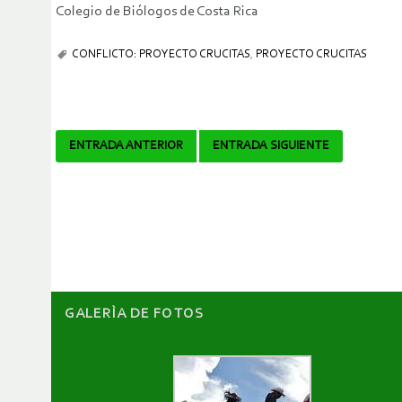
Colegio de Biólogos de Costa Rica
CONFLICTO: PROYECTO CRUCITAS
,
PROYECTO CRUCITAS
Navegador
ENTRADA ANTERIOR
ENTRADA SIGUIENTE
de
artículos
GALERÌA DE FOTOS