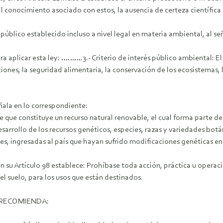
al conocimiento asociado con estos, la ausencia de certeza científica
público establecido incluso a nivel legal en materia ambiental, al señ
s para aplicar esta ley: ……….3.- Criterio de interés público ambiental:
ciones, la seguridad alimentaria, la conservación de los ecosistemas
eñala en lo correspondiente:
tre que constituye un recurso natural renovable, el cual forma parte d
desarrollo de los recursos genéticos, especies, razas y variedades bot
res, ingresadas al país que hayan sufrido modificaciones genéticas e
 en su Artículo 98 establece: Prohíbase toda acción, práctica u oper
el suelo, para los usos que están destinados.
 RECOMIENDA: