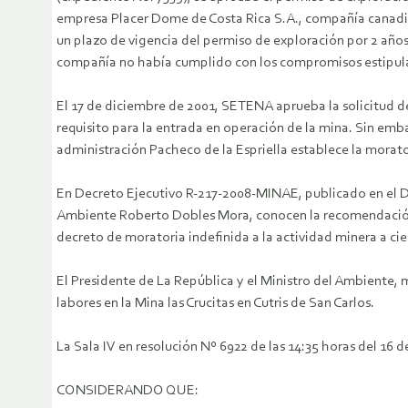
empresa Placer Dome de Costa Rica S.A., compañía canadie
un plazo de vigencia del permiso de exploración por 2 año
compañía no había cumplido con los compromisos estipula
El 17 de diciembre de 2001, SETENA aprueba la solicitud d
requisito para la entrada en operación de la mina. Sin emb
administración Pacheco de la Espriella establece la morator
En Decreto Ejecutivo R-217-2008-MINAE, publicado en el Dia
Ambiente Roberto Dobles Mora, conocen la recomendación 
decreto de moratoria indefinida a la actividad minera a cie
El Presidente de La República y el Ministro del Ambiente,
labores en la Mina las Crucitas en Cutris de San Carlos.
La Sala IV en resolución Nº 6922 de las 14:35 horas del 16 
CONSIDERANDO QUE: