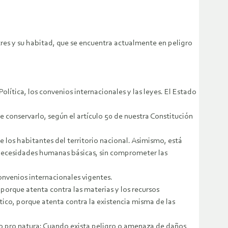
stres y su habitad, que se encuentra actualmente en peligro
lítica, los convenios internacionales y las leyes. El Estado
 conservarlo, según el artículo 50 de nuestra Constitución
de los habitantes del territorio nacional. Asimismo, está
 necesidades humanas básicas, sin comprometer las
onvenios internacionales vigentes.
 porque atenta contra las materias y los recursos
tico, porque atenta contra la existencia misma de las
dubio pro natura: Cuando exista peligro o amenaza de daños