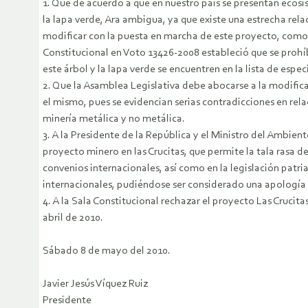
1. Que de acuerdo a que en nuestro país se presentan ecosi
la lapa verde, Ara ambigua, ya que existe una estrecha rela
modificar con la puesta en marcha de este proyecto, como e
Constitucional en Voto 13426-2008 estableció que se proh
este árbol y la lapa verde se encuentren en la lista de esp
2. Que la Asamblea Legislativa debe abocarse a la modific
el mismo, pues se evidencian serias contradicciones en rel
minería metálica y no metálica.
3. A la Presidente de la República y el Ministro del Ambie
proyecto minero en las Crucitas, que permite la tala rasa d
convenios internacionales, así como en la legislación pat
internacionales, pudiéndose ser considerado una apología 
4. A la Sala Constitucional rechazar el proyecto Las Crucit
abril de 2010.
Sábado 8 de mayo del 2010.
Javier Jesús Víquez Ruiz
Presidente