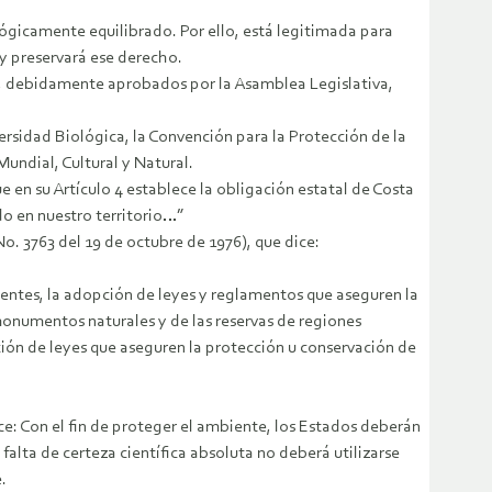
lógicamente equilibrado. Por ello, está legitimada para
 y preservará ese derecho.
tos, debidamente aprobados por la Asamblea Legislativa,
ersidad Biológica, la Convención para la Protección de la
Mundial, Cultural y Natural.
 en su Artículo 4 establece la obligación estatal de Costa
ado en nuestro territorio…”
No. 3763 del 19 de octubre de 1976), que dice:
tentes, la adopción de leyes y reglamentos que aseguren la
 monumentos naturales y de las reservas de regiones
ión de leyes que aseguren la protección u conservación de
ce: Con el fin de proteger el ambiente, los Estados deberán
alta de certeza científica absoluta no deberá utilizarse
.