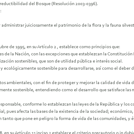
Irreductibilidad del Bosque (Resolución 2003-0396).
:
 administrar juiciosamente el patrimonio de la flora y la fauna silve
bre de 1995, en su Artículo 2 , establece como principios que:
de la Nación, con las excepciones que establezcan la Constitución Po
ización sostenibles, que son de utilidad pública e interés social.
 y ecológicamente sostenible para desarrollarse, así como el deber de
ntos ambientales, con el fin de proteger y mejorar la calidad de vida 
mente sostenible, entendiendo como el desarrollo que satisface las
sponsable, conforme lo establezcan las leyes de la República y los c
ial, pues afecta las bases de la existencia de la sociedad; económico,
en tanto que pone en peligro la forma de vida de las comunidades, y é
8, en su Artículo 11 inciso 2 establece el criterio precautorio o in 