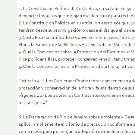
1. La Constitución Política de Costa Rica, en su Artículo 
denunciar los actos que infrinjan ese derecho y para recla
2. La Constitución Política en su Artículo 7 establece que
tendrán desde su promulgación o desde el día que ellos des
3. Costa Rica ha ratificado el Convenio Internacional de E
Flora, la Fauna y de las Bellezas Escénicas de los Países d
4. Que la Convención sobre la Protección del Patrimonio Mun
Rica por identificar, proteger, conservar, rehabilitar y tran
5. Que la Convención para la Protección de la Flora, la Faun
“Artículo 5: 1- Los Gobiernos Contratantes convienen en a
protección y conservación de la flora y fauna dentro de sus
vírgenes… 2- Los Gobiernos Contratantes convienen en adop
los paisajes…”
6. La Declaración de Rio de Janeiro sobre Ambiente y Desar
aplicar ampliamente el criterio de precaución conforme a su
como razón para postergar la adopción de medidas eficace