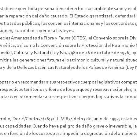
50 establece que: Toda persona tiene derecho a un ambiente sano y eco
mar la reparación del daño causado. El Estado garantizará, defenderá
: Los tratados públicos, los convenios internacionales y los concorda
ignen, autoridad superior a las leyes.
species Amenazadas de Flora y Fauna (CITES), el Convenio sobre la Div
e América, así como la Convención sobre la Protección del Patrimonio 
dial, Cultural y Natural (Ley No. 5980 de 26 de octubre de 1976), que
smitir a las generaciones futuras el patrimonio cultural y natural situ
a y de la Bellezas Escénicas Naturales de los Países de América (Ley 
doptar o en recomendar a sus respectivos cuerpos legislativos compe
 respectivos territorios y fuera de los parques y reservas nacionales,
tar o en recomendar a sus respectivos cuerpos legislativos la adopc
rollo, Doc A/Conf.151/26;31I.L.M.874 del 13 de junio de 1992, estable
s capacidades. Cuando haya peligro de daño grave o irreversible, la f
s en función de los costos para impedir la degradación del ambiente