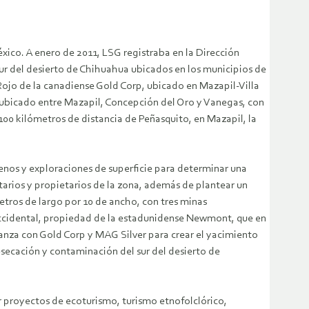
xico. A enero de 2011, LSG registraba en la Dirección
sur del desierto de Chihuahua ubicados en los municipios de
ojo de la canadiense Gold Corp, ubicado en Mazapil-Villa
 ubicado entre Mazapil, Concepción del Oro y Vanegas, con
100 kilómetros de distancia de Peñasquito, en Mazapil, la
renos y exploraciones de superficie para determinar una
tarios y propietarios de la zona, además de plantear un
metros de largo por 10 de ancho, con tres minas
 occidental, propiedad de la estadunidense Newmont, que en
ianza con Gold Corp y MAG Silver para crear el yacimiento
esecación y contaminación del sur del desierto de
r proyectos de ecoturismo, turismo etnofolclórico,