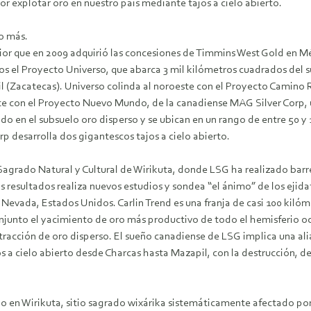
or explotar oro en nuestro país mediante tajos a cielo abierto.
o más.
ior que en 2009 adquirió las concesiones de Timmins West Gold en Mé
os el Proyecto Universo, que abarca 3 mil kilómetros cuadrados del 
(Zacatecas). Universo colinda al noroeste con el Proyecto Camino R
orte con el Proyecto Nuevo Mundo, de la canadiense MAG Silver Corp,
do en el subsuelo oro disperso y se ubican en un rango de entre 50 y 
 desarrolla dos gigantescos tajos a cielo abierto.
o Sagrado Natural y Cultural de Wirikuta, donde LSG ha realizado bar
s resultados realiza nuevos estudios y sondea “el ánimo” de los ejida
e Nevada, Estados Unidos. Carlin Trend es una franja de casi 100 kiló
conjunto el yacimiento de oro más productivo de todo el hemisferio
xtracción de oro disperso. El sueño canadiense de LSG implica una al
 a cielo abierto desde Charcas hasta Mazapil, con la destrucción, d
do en Wirikuta, sitio sagrado wixárika sistemáticamente afectado po