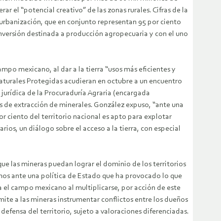
ar el “potencial creativo” de las zonas rurales. Cifras de la
 urbanización, que en conjunto representan 95 por ciento
e inversión destinada a producción agropecuaria y con el uno
mpo mexicano, al dar a la tierra “usos más eficientes y
aturales Protegidas acudieran en octubre a un encuentro
 jurídica de la Procuraduría Agraria (encargada
 de extracción de minerales. González expuso, “ante una
 ciento del territorio nacional es apto para explotar
ios, un diálogo sobre el acceso a la tierra, con especial
e las mineras puedan lograr el dominio de los territorios
tamos ante una política de Estado que ha provocado lo que
el campo mexicano al multiplicarse, por acción de este
rmite a las mineras instrumentar conflictos entre los dueños
 defensa del territorio, sujeto a valoraciones diferenciadas.