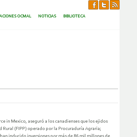
CACIONES OCMAL
NOTICIAS
BIBLIOTECA
e in Mexico, aseguró a los canadienses que los ejidos
d Rural (FIPP)
operado por la Procuraduría Agraria;
as han inducido inversiones por más de 86 mil millones de