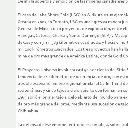
De ahí la soberbia y ambición de las mineras canadienses p
El caso de Lake Shore Gold (LSG) en Wirikuta es un ejempl
Creada en 2002 en Toronto, LSG es una agresiva minera jun
General de Minas cinco proyectos de exploración, entre ell
Vanegas, Catorce, Charcas, Santo Domingo (SLP) y Mazapil 
de Cos y con 3 mil 389 kilómetros cuadrados; y hacia el n
mil 200 kilómetros cuadrados. Los tres proyectos han halla
mina de oro más grande de América Latina, donde Gold Corp
El Proyecto Universo involucra casi 50 por ciento del Siti
tendencia de 24 kilómetros de ocurrencias de oro; con esto
posible escenario minero regional similar al Carlin Trend d
subterráneas y cinco tajos a cielo abierto que forman en 
1965 abrió el primer tajo a cielo abierto del mundo para e
de oro más grande del orbe, mediante una sucesión de tajos
Chihuahua.
La defensa de ese enorme territorio es compleja, sobre to