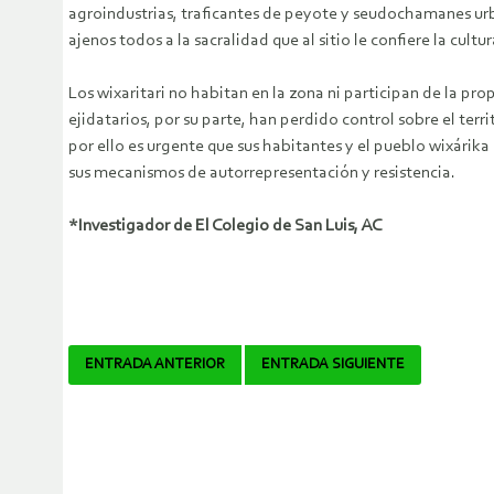
agroindustrias, traficantes de peyote y seudochamanes urba
ajenos todos a la sacralidad que al sitio le confiere la cultu
Los wixaritari no habitan en la zona ni participan de la pro
ejidatarios, por su parte, han perdido control sobre el terri
por ello es urgente que sus habitantes y el pueblo wixárika
sus mecanismos de autorrepresentación y resistencia.
*Investigador de El Colegio de San Luis, AC
Navegador
ENTRADA ANTERIOR
ENTRADA SIGUIENTE
de
artículos