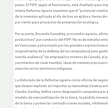
pesos. El FIPP, según el funcionario, está diseñado para impu
misma Reforma Agraria muestran que el “potencial creativo”
de la inversión aplicada al día de hoy en ejidos y tierras d
por ciento para proyectos de preservación ecológica.
Por su parte, Rocendo González, procurador agrario, afirmó 
productivos” por conducto del FIPP. No es de extrañar ent
en Vancouver, patrocinado por las grandes corporaciones mi
originalmente de la defensa de los campesinos) para gest
nutrida audiencia” de empresarios mineros de Canadá, el po
yacimientos de clase mundial, léase de metales preciosos me
atención en los territorios indígenas.
La distorsión de la Reforma Agraria como oficina de negoci
que desean explotar sin importar su naturaleza (reserva am
Claudio Garibay define como desposesión campesina por ac
modelo de mercantilización de la tierra, la pérdida irrevers
de la tierra y potenciar contradicciones sociales, inhibiend