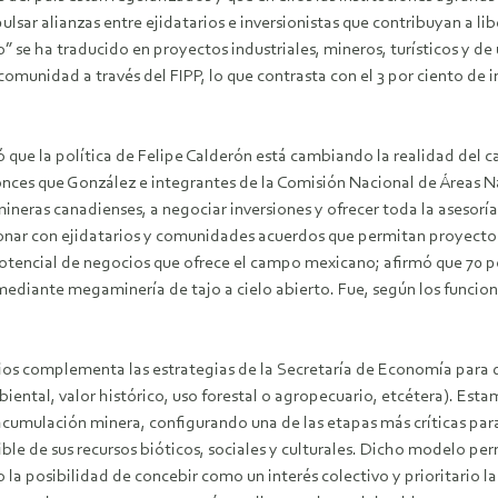
lsar alianzas entre ejidatarios e inversionistas que contribuyan a liber
 se ha traducido en proyectos industriales, mineros, turísticos y de
e comunidad a través del FIPP, lo que contrasta con el 3 por ciento d
que la política de Felipe Calderón está cambiando la realidad del ca
onces que González e integrantes de la Comisión Nacional de Áreas N
neras canadienses, a negociar inversiones y ofrecer toda la asesoría
ionar con ejidatarios y comunidades acuerdos que permitan proyectos
tencial de negocios que ofrece el campo mexicano; afirmó que 70 por
diante megaminería de tajo a cielo abierto. Fue, según los funcionar
os complementa las estrategias de la Secretaría de Economía para qu
biental, valor histórico, uso forestal o agropecuario, etcétera). Es
umulación minera, configurando una de las etapas más críticas para 
ible de sus recursos bióticos, sociales y culturales. Dicho modelo pe
o la posibilidad de concebir como un interés colectivo y prioritario la