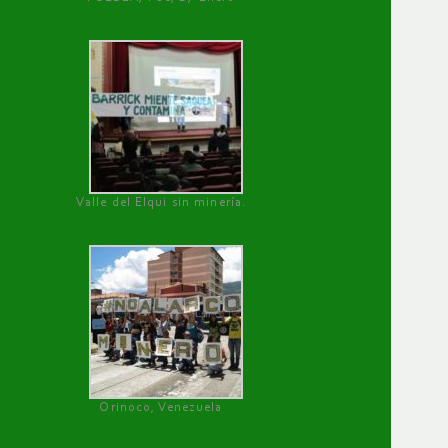
Valle del Elqui sin minería.
Orinoco, Venezuela