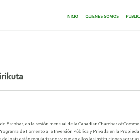
SALTAR AL CONTENIDO.
INICIO
QUIENES SOMOS
PUBLI
irikuta
rdo Escobar, en la sesión mensual de la Canadian Chamber of Commerc
l Programa de Fomento a la Inversión Pública y Privada en la Propieda
 del país están regularizados y que en ellos las instituciones agrari