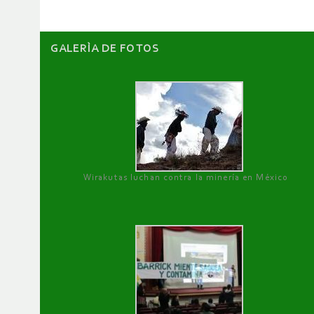
GALERÌA DE FOTOS
Wirakutas luchan contra la minería en México