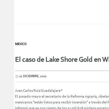
MEXICO
El caso de Lake Shore Gold en W
12 DICIEMBRE, 2011
Juan Carlos Ruiz Guadalajara*
El pasado mayo el secretario de la Reforma Agraria, Abela
mexicanos “están listos para recibir inversión” a través de
informó que 90 por ciento de los 31 mil 628 núcleos agrarios