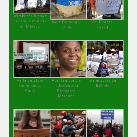
Wirakutas luchan
contra la minería
No a Dominga,
VALE mata,
en México
Chile
Brasil
Valle de Elqui
Atentan contra
Defensoras de
sin minería.
la Defensora
Bolivia
Chile
Francisca
Márquez