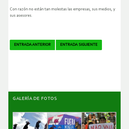
Con razón no están tan molestas las empresas, sus medios, y
sus asesores.
Navegador
ENTRADA ANTERIOR
ENTRADA SIGUIENTE
de
artículos
GALERÌA DE FOTOS