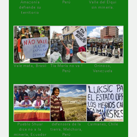
Amazonía
Perú
Valle del Elqui
defiende su
sin minería.
territorio
Vale mata, Brasil
Tía María no va !
Orinoco,
Perú
Venezuela
Pueblo Shuar
defensora de la
Caimanes, Chile
dice no a la
tierra, Melchora,
minería, Ecuador
Perú