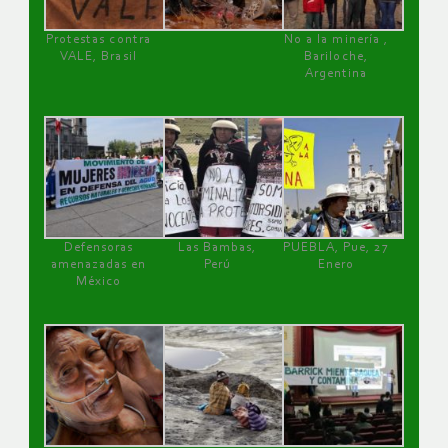
Protestas contra
No a la minería ,
VALE, Brasil
Bariloche,
Argentina
Defensoras
Las Bambas,
PUEBLA, Pue, 27
amenazadas en
Perú
Enero
México