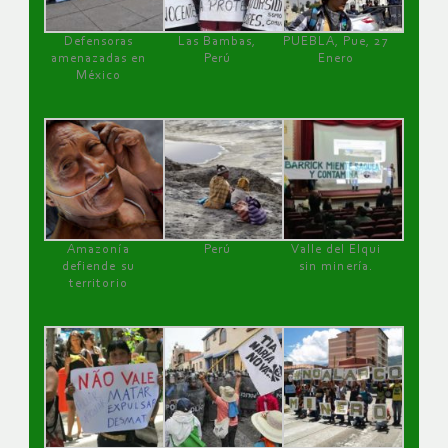
Defensoras
Las Bambas,
PUEBLA, Pue, 27
amenazadas en
Perú
Enero
México
Amazonía
Perú
Valle del Elqui
defiende su
sin minería.
territorio