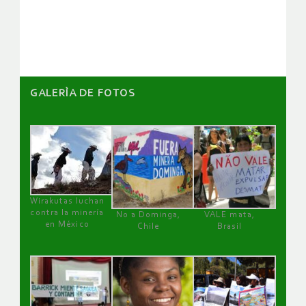
artículos
GALERÌA DE FOTOS
Wirakutas luchan
contra la minería
No a Dominga,
VALE mata,
en México
Chile
Brasil