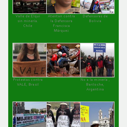
Valle de Elqui
Atentan contra
Defensoras de
sin minería.
la Defensora
Bolivia
Chile
Francisca
Márquez
Protestas contra
No a la minería ,
VALE, Brasil
Bariloche,
Argentina