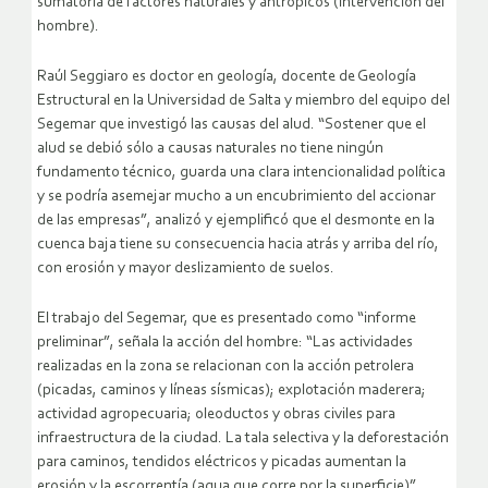
sumatoria de factores naturales y antrópicos (intervención del
hombre).
Raúl Seggiaro es doctor en geología, docente de Geología
Estructural en la Universidad de Salta y miembro del equipo del
Segemar que investigó las causas del alud. “Sostener que el
alud se debió sólo a causas naturales no tiene ningún
fundamento técnico, guarda una clara intencionalidad política
y se podría asemejar mucho a un encubrimiento del accionar
de las empresas”, analizó y ejemplificó que el desmonte en la
cuenca baja tiene su consecuencia hacia atrás y arriba del río,
con erosión y mayor deslizamiento de suelos.
El trabajo del Segemar, que es presentado como “informe
preliminar”, señala la acción del hombre: “Las actividades
realizadas en la zona se relacionan con la acción petrolera
(picadas, caminos y líneas sísmicas); explotación maderera;
actividad agropecuaria; oleoductos y obras civiles para
infraestructura de la ciudad. La tala selectiva y la deforestación
para caminos, tendidos eléctricos y picadas aumentan la
erosión y la escorrentía (agua que corre por la superficie)”.