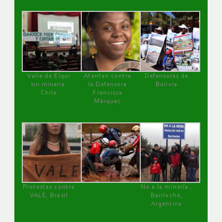
Valle de Elqui
Atentan contra
Defensoras de
sin minería.
la Defensora
Bolivia
Chile
Francisca
Márquez
Protestas contra
No a la minería ,
VALE, Brasil
Bariloche,
Argentina