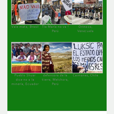
Vale mata, Brasil
Tía María no va !
Orinoco,
Perú
Venezuela
Pueblo Shuar
defensora de la
Caimanes, Chile
dice no a la
tierra, Melchora,
minería, Ecuador
Perú