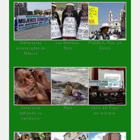
Defensoras
Las Bambas,
PUEBLA, Pue, 27
amenazadas en
Perú
Enero
México
Amazonía
Perú
Valle del Elqui
defiende su
sin minería.
territorio