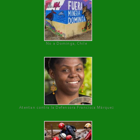
No a Dominga, Chile
Atentan contra la Defensora Francisca Márquez