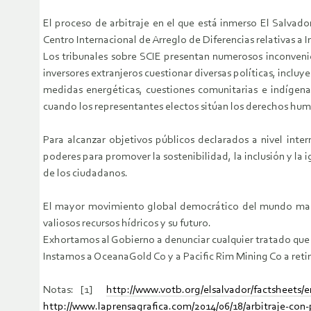
El proceso de arbitraje en el que está inmerso El Salvado
Centro Internacional de Arreglo de Diferencias relativas a 
Los tribunales sobre SCIE presentan numerosos inconvenie
inversores extranjeros cuestionar diversas políticas, incl
medidas energéticas, cuestiones comunitarias e indígenas
cuando los representantes electos sitúan los derechos huma
Para alcanzar objetivos públicos declarados a nivel int
poderes para promover la sostenibilidad, la inclusión y la 
de los ciudadanos.
El mayor movimiento global democrático del mundo manifie
valiosos recursos hídricos y su futuro.
Exhortamos al Gobierno a denunciar cualquier tratado que
Instamos a OceanaGold Co y a Pacific Rim Mining Co a reti
Notas: [1]
http://www.votb.org/elsalvador/factsheets/
http://www.laprensagrafica.com/2014/06/18/arbitraje-con-