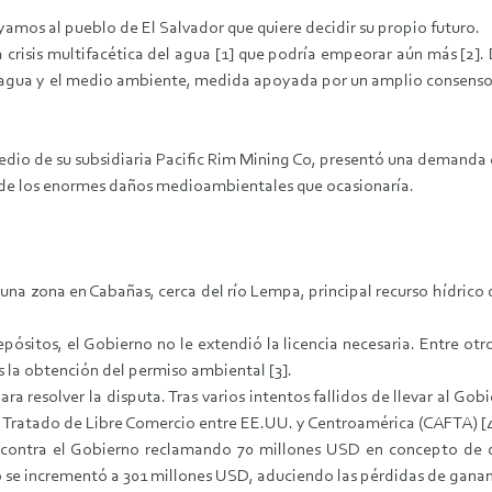
amos al pueblo de El Salvador que quiere decidir su propio futuro.
a crisis multifacética del agua [1] que podría empeorar aún más [2]
 agua y el medio ambiente, medida apoyada por un amplio consenso ap
dio de su subsidiaria Pacific Rim Mining Co, presentó una demanda d
a de los enormes daños medioambientales que ocasionaría.
zona en Cabañas, cerca del río Lempa, principal recurso hídrico de
tos, el Gobierno no le extendió la licencia necesaria. Entre otros 
s la obtención del permiso ambiental [3].
resolver la disputa. Tras varios intentos fallidos de llevar al Gobi
 Tratado de Libre Comercio entre EE.UU. y Centroamérica (CAFTA) [4
tra el Gobierno reclamando 70 millones USD en concepto de dañ
e incrementó a 301 millones USD, aduciendo las pérdidas de gananci