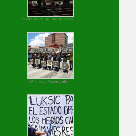
Valle del Elqui sin minería.
Orinoco, Venezuela