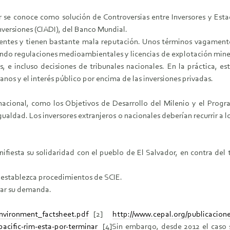
r se conoce como solución de Controversias entre Inversores y Esta
Inversiones (CIADI), del Banco Mundial.
ntes y tienen bastante mala reputación. Unos términos vagamente 
uyendo regulaciones medioambientales y licencias de explotación mine
, e incluso decisiones de tribunales nacionales. En la práctica, 
nos y el interés público por encima de las inversiones privadas.
ernacional, como los Objetivos de Desarrollo del Milenio y el Pro
igualdad. Los inversores extranjeros o nacionales deberían recurrir a
sta su solidaridad con el pueblo de El Salvador, en contra del tr
 establezca procedimientos de SCIE.
rar su demanda.
environment_factsheet.pdf
[2]
http://www.cepal.org/publicacion
pacific-rim-esta-por-terminar
[4]Sin embargo, desde 2012 el caso s