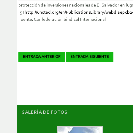
protección de inversiones nacionales de El Salvador en lu
[5]
http://unctad.org/en/PublicationsLibrary/webdiaepcb
Fuente: Confederación Sindical Internacional
Navegador
ENTRADA ANTERIOR
ENTRADA SIGUIENTE
de
artículos
GALERÌA DE FOTOS