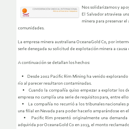
Nos solidarizamos y apoy
El Salvador atraviesa un
minera para preservar el
comunidades.
La empresa minera australiana OceanaGold Co, por interme
serle denegada su solicitud de explotación minera a caus
A continuación se detallan los hechos:
• Desde 2002 Pacific Rim Mining ha venido explorando una 
río al parecer resultaron contaminadas.
• Cuando la compañía quiso empezar a explotar los depósi
empresa no cumplía una serie de requisitos para, entre ello
• La compañía no recurrió a los tribunales nacionales para 
una filial en Nevada para poder hacerlo amparándose en el
• Pacific Rim presentó originalmente una demanda con
adquirida por OceanaGold Co en 2013, el monto reclamado s