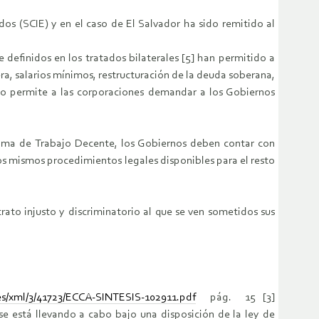
dos (SCIE) y en el caso de El Salvador ha sido remitido al
definidos en los tratados bilaterales [5] han permitido a
ra, salarios mínimos, restructuración de la deuda soberana,
esto permite a las corporaciones demandar a los Gobiernos
grama de Trabajo Decente, los Gobiernos deben contar con
 los mismos procedimientos legales disponibles para el resto
ato injusto y discriminatorio al que se ven sometidos sus
es/xml/3/41723/ECCA-SINTESIS-102911.pdf
pág. 15 [3]
e está llevando a cabo bajo una disposición de la ley de