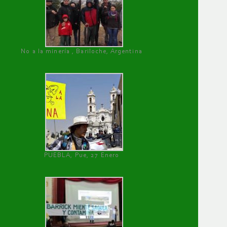
No a la minería , Bariloche, Argentina
PUEBLA, Pue, 27 Enero