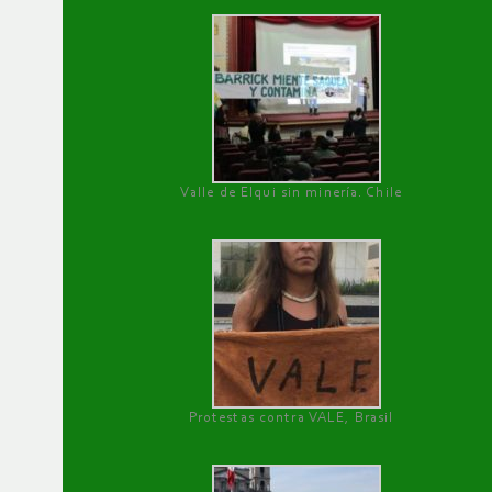
Valle de Elqui sin minería. Chile
Protestas contra VALE, Brasil