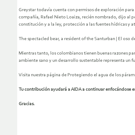
Greystar todavía cuenta con permisos de exploración para e
compañía, Rafael Nieto Loaiza, recién nombrado, dijo al 
constitución y a la ley, protección a las fuentes hídricas y
The spectacled bear, a resident of the Santurban | El oso
Mientras tanto, los colombianos tienen buenas razones para 
ambiente sano y un desarrollo sustentable representa un f
Visita nuestra página de Protegiendo el agua de los páram
Tu contribución ayudará a AIDA a continuar enfocándose en
Gracias.