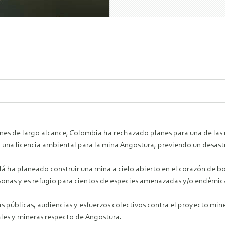
nes de largo alcance, Colombia ha rechazado planes para una de las
una licencia ambiental para la mina Angostura, previendo un desast
dá ha planeado construir una mina a cielo abierto en el corazón de 
sonas y es refugio para cientos de especies amenazadas y/o endémic
 públicas, audiencias y esfuerzos colectivos contra el proyecto min
les y mineras respecto de Angostura.