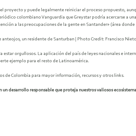
l proyecto y puede legalmente reiniciar el proceso propuesto, aunque
periódico colombiano Vanguardia que Greystar podría acercarse a una
 atención a las preocupaciones de la gente en Santander» (área donde 
 de anteojos, un residente de Santurban | Photo Credit: Francisco N
estar orgullosos. La aplicación del país de leyes nacionales e inter
uerte ejemplo para el resto de Latinoamérica.
os de Colombia para mayor información, recursos y otros links.
 un desarrollo responsable que proteja nuestros valiosos ecosistema