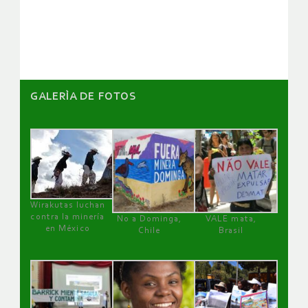
de
artículos
GALERÌA DE FOTOS
Wirakutas luchan
contra la minería
No a Dominga,
VALE mata,
en México
Chile
Brasil