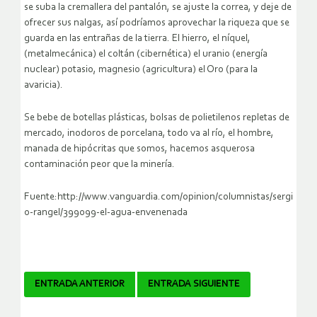
se suba la cremallera del pantalón, se ajuste la correa, y deje de
ofrecer sus nalgas, así podríamos aprovechar la riqueza que se
guarda en las entrañas de la tierra. El hierro, el níquel,
(metalmecánica) el coltán (cibernética) el uranio (energía
nuclear) potasio, magnesio (agricultura) el Oro (para la
avaricia).
Se bebe de botellas plásticas, bolsas de polietilenos repletas de
mercado, inodoros de porcelana, todo va al río, el hombre,
manada de hipócritas que somos, hacemos asquerosa
contaminación peor que la minería.
Fuente:http://www.vanguardia.com/opinion/columnistas/sergi
o-rangel/399099-el-agua-envenenada
Navegador
ENTRADA ANTERIOR
ENTRADA SIGUIENTE