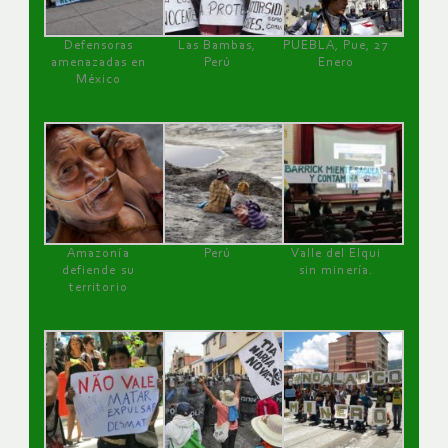
Defensoras
Las Bambas,
PUEBLA, Pue, 27
amenazadas en
Perú
Enero
México
Amazonía
Perú
Valle del Elqui
defiende su
sin minería.
territorio