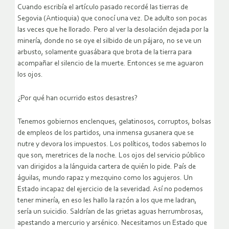
Cuando escribía el artículo pasado recordé las tierras de
Segovia (Antioquia) que conocí una vez. De adulto son pocas
las veces que he llorado. Pero al ver la desolación dejada por la
minería, donde no se oye el silbido de un pájaro, no se ve un
arbusto, solamente guasábara que brota de la tierra para
acompañar el silencio de la muerte. Entonces se me aguaron
los ojos.
¿Por qué han ocurrido estos desastres?
Tenemos gobiernos enclenques, gelatinosos, corruptos, bolsas
de empleos de los partidos, una inmensa gusanera que se
nutre y devora los impuestos. Los políticos, todos sabemos lo
que son, meretrices de la noche. Los ojos del servicio público
van dirigidos a la lánguida cartera de quién lo pide. País de
águilas, mundo rapaz y mezquino como los agujeros. Un
Estado incapaz del ejercicio de la severidad. Así no podemos
tener minería, en eso les hallo la razón a los que me ladran,
sería un suicidio. Saldrían de las grietas aguas herrumbrosas,
apestando a mercurio y arsénico. Necesitamos un Estado que