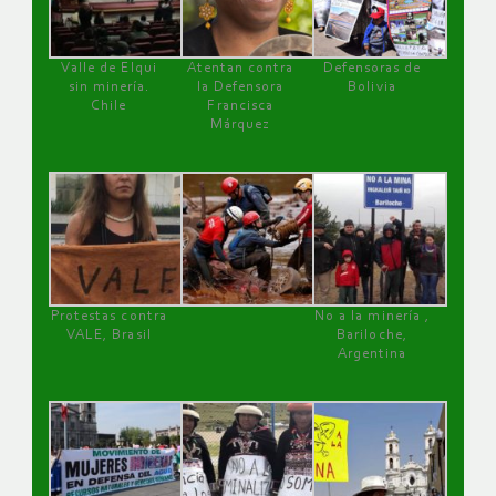
Valle de Elqui
Atentan contra
Defensoras de
sin minería.
la Defensora
Bolivia
Chile
Francisca
Márquez
Protestas contra
No a la minería ,
VALE, Brasil
Bariloche,
Argentina