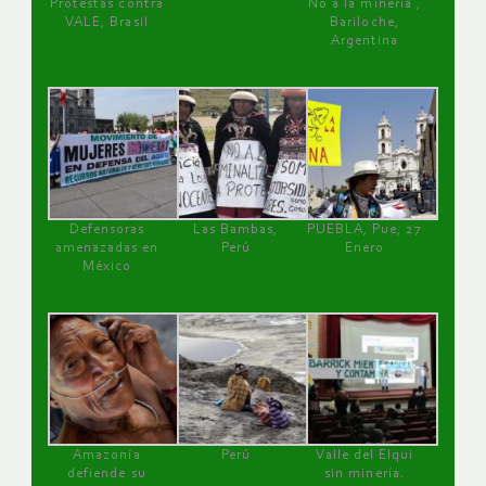
Protestas contra
No a la minería ,
VALE, Brasil
Bariloche,
Argentina
Defensoras
Las Bambas,
PUEBLA, Pue, 27
amenazadas en
Perú
Enero
México
Amazonía
Perú
Valle del Elqui
defiende su
sin minería.