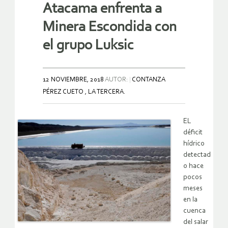
Atacama enfrenta a
Minera Escondida con
el grupo Luksic
12 NOVIEMBRE, 2018
AUTOR:
CONTANZA
PÉREZ CUETO , LA TERCERA.
EL
déficit
hídrico
detectad
o hace
pocos
meses
en la
cuenca
del salar