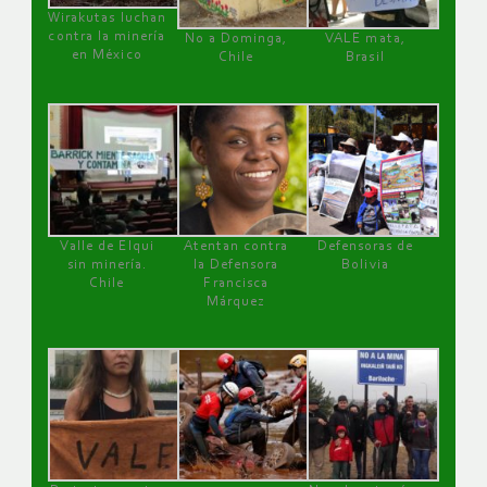
Wirakutas luchan
contra la minería
No a Dominga,
VALE mata,
en México
Chile
Brasil
Valle de Elqui
Atentan contra
Defensoras de
sin minería.
la Defensora
Bolivia
Chile
Francisca
Márquez