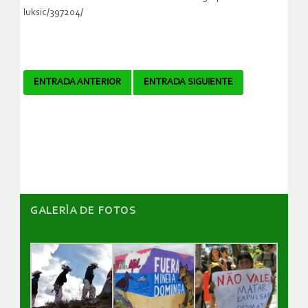
luksic/397204/
Navegador
ENTRADA ANTERIOR
ENTRADA SIGUIENTE
de
artículos
GALERÌA DE FOTOS