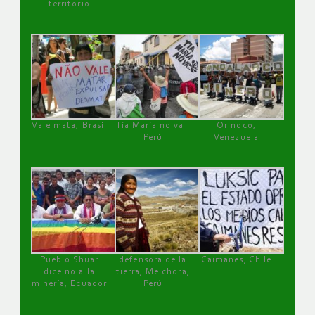
territorio
Vale mata, Brasil
Tía María no va !
Orinoco,
Perú
Venezuela
Pueblo Shuar
defensora de la
Caimanes, Chile
dice no a la
tierra, Melchora,
minería, Ecuador
Perú