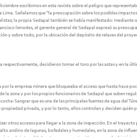
diciembre escribimos en esta revista sobre el peligro que represent
a Lima. Señalamos que “la preocupación sobre los posibles impactos
listas; la propia Sedapal también se había manifestado: mediante of
ancisco Ísmodes, el gerente general de Sedapal expresó su preocupaci
ión y sobre todo, por la ubicación del depósito de relaves del proye
ma respectivamente, decidieron tomar el toro por las astas y en la úl
 por la empresa minera que bloqueaba el acceso que hasta hace poco 
de la zona y por los propios funcionarios de Sedapal que suben regu
rococha-Sangrar que es una de las principales fuentes de agua del Tún
 propiedad privada, y por lo tanto, ellos controlan y deciden quién p
lizar otros accesos para llegar a la zona de inspección. En el trayect
 alto andino de lagunas, bofedales y humedales, en la zona de influe