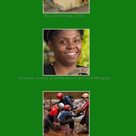
No a Dominga, Chile
Atentan contra la Defensora Francisca Márquez