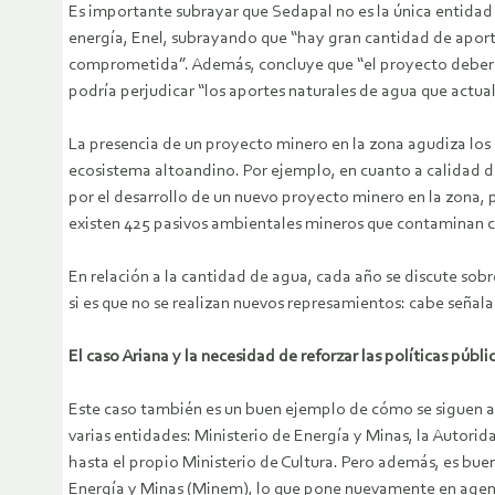
Es importante subrayar que Sedapal no es la única entidad
energía, Enel, subrayando que “hay gran cantidad de aportes
comprometida”. Además, concluye que “el proyecto debería
podría perjudicar “los aportes naturales de agua que actual
La presencia de un proyecto minero en la zona agudiza los
ecosistema altoandino. Por ejemplo, en cuanto a calidad d
por el desarrollo de un nuevo proyecto minero en la zona, 
existen 425 pasivos ambientales mineros que contaminan co
En relación a la cantidad de agua, cada año se discute so
si es que no se realizan nuevos represamientos: cabe señala
El caso Ariana y la necesidad de reforzar las políticas públi
Este caso también es un buen ejemplo de cómo se siguen ap
varias entidades: Ministerio de Energía y Minas, la Autori
hasta el propio Ministerio de Cultura. Pero además, es bue
Energía y Minas (Minem), lo que pone nuevamente en agenda