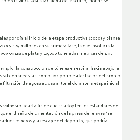
, como la vinculada a la Guerra del Pacífico, donde se
es por día al inicio de la etapa productiva (2020) y planea
20 y 125 millones en su primera fase, la que involucra la
,000 onzas de plata y 10,000 toneladas métricas de zinc.
jemplo, la construcción de túneles en espiral hacia abajo, a
s subterráneos, así como una posible afectación del propio
iltración de aguas ácidas al túnel durante la etapa inicial
 vulnerabilidad a fin de que se adopten los estándares de
que el diseño de cimentación de la presa de relaves “se
residuos mineros y su escape del depósito, que podría