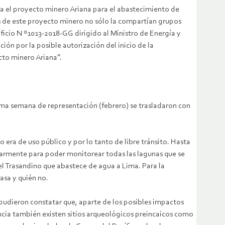
aba el proyecto minero Ariana para el abastecimiento de
 de este proyecto minero no sólo la compartían grupos
icio N º1013-2018-GG dirigido al Ministro de Energía y
ón por la posible autorización del inicio de la
cto minero Ariana”.
tima semana de representación (febrero) se trasladaron con
era de uso público y por lo tanto de libre tránsito. Hasta
larmente para poder monitorear todas las lagunas que se
el Trasandino que abastece de agua a Lima. Para la
asa y quién no.
o pudieron constatar que, aparte de los posibles impactos
ncia también existen sitios arqueológicos preincaicos como