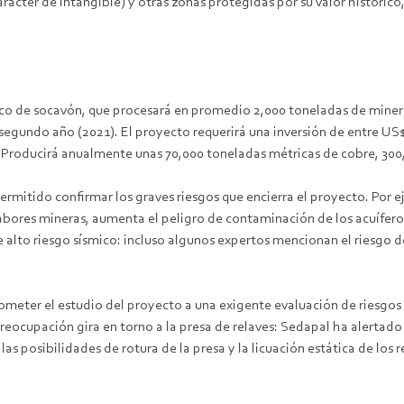
rácter de intangible) y otras zonas protegidas por su valor histórico
co de socavón, que procesará en promedio 2,000 toneladas de mineral
 segundo año (2021). El proyecto requerirá una inversión de entre US$1
. Producirá anualmente unas 70,000 toneladas métricas de cobre, 300
permitido confirmar los graves riesgos que encierra el proyecto. Por e
abores mineras, aumenta el peligro de contaminación de los acuífero
lto riesgo sísmico: incluso algunos expertos mencionan el riesgo de f
eter el estudio del proyecto a una exigente evaluación de riesgos y
eocupación gira en torno a la presa de relaves: Sedapal ha alertado 
s posibilidades de rotura de la presa y la licuación estática de los 