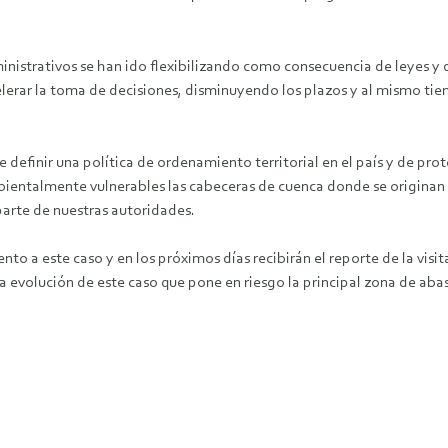
ministrativos se han ido flexibilizando como consecuencia de leyes 
lerar la toma de decisiones, disminuyendo los plazos y al mismo tie
e definir una política de ordenamiento territorial en el país y de pro
entalmente vulnerables las cabeceras de cuenca donde se originan l
arte de nuestras autoridades.
 a este caso y en los próximos días recibirán el reporte de la visit
la evolución de este caso que pone en riesgo la principal zona de ab