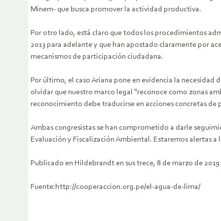
Minem- que busca promover la actividad productiva.
Por otro lado, está claro que todos los procedimientos ad
2013 para adelante y que han apostado claramente por ace
mecanismos de participación ciudadana.
Por último, el caso Ariana pone en evidencia la necesidad d
olvidar que nuestro marco legal “reconoce como zonas ambi
reconocimiento debe traducirse en acciones concretas de p
Ambas congresistas se han comprometido a darle seguimiento
Evaluación y Fiscalización Ambiental. Estaremos alertas a 
Publicado en Hildebrandt en sus trece, 8 de marzo de 2019
Fuente:http://cooperaccion.org.pe/el-agua-de-lima/