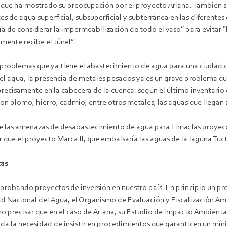
 que ha mostrado su preocupación por el proyecto Ariana. También s
 de agua superficial, subsuperficial y subterránea en las diferentes 
 de considerar la impermeabilización de todo el vaso” para evitar 
mente recibe el túnel”.
 problemas que ya tiene el abastecimiento de agua para una ciudad 
el agua, la presencia de metales pesados ya es un grave problema qu
precisamente en la cabecera de la cuenca: según el último inventario 
n plomo, hierro, cadmio, entre otros metales, las aguas que llegan 
bre las amenazas de desabastecimiento de agua para Lima: las proyecc
r que el proyecto Marca II, que embalsaría las aguas de la laguna Tuc
cas
robando proyectos de inversión en nuestro país. En principio un pro
dad Nacional del Agua, el Organismo de Evaluación y Fiscalización Amb
no precisar que en el caso de Ariana, su Estudio de Impacto Ambient
 la necesidad de insistir en procedimientos que garanticen un mínim