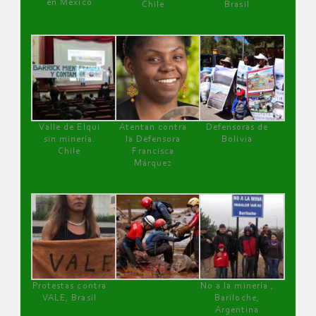
en México
Chile
Brasil
Valle de Elqui
Atentan contra
Defensoras de
sin minería.
la Defensora
Bolivia
Chile
Francisca
Márquez
Protestas contra
No a la minería ,
VALE, Brasil
Bariloche,
Argentina