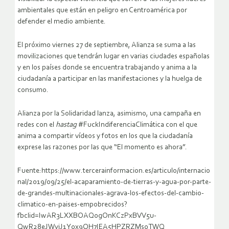
ambientales que están en peligro en Centroamérica por
defender el medio ambiente.
El próximo viernes 27 de septiembre, Alianza se suma a las
movilizaciones que tendrán lugar en varias ciudades españolas
y en los países donde se encuentra trabajando y anima a la
ciudadanía a participar en las manifestaciones y la huelga de
consumo.
Alianza por la Solidaridad lanza, asimismo, una campaña en
redes con el
hastag
#FuckIndiferenciaClimática con el que
anima a compartir vídeos y fotos en los que la ciudadanía
exprese las razones por las que “El momento es ahora”.
Fuente:https://www.tercerainformacion.es/articulo/internacio
nal/2019/09/25/el-acaparamiento-de-tierras-y-agua-por-parte-
de-grandes-multinacionales-agrava-los-efectos-del-cambio-
climatico-en-paises-empobrecidos?
fbclid=IwAR3LXXBOAQ0gOnKCzPxBVV5u-
QwR28eJWyiJ1Y0x9OH7IEA5HPZRZMs0TWQ