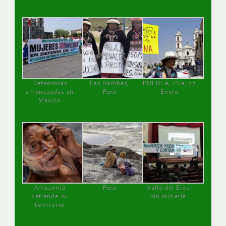
Defensoras
Las Bambas,
PUEBLA, Pue, 27
amenazadas en
Perú
Enero
México
Amazonía
Perú
Valle del Elqui
defiende su
sin minería.
territorio