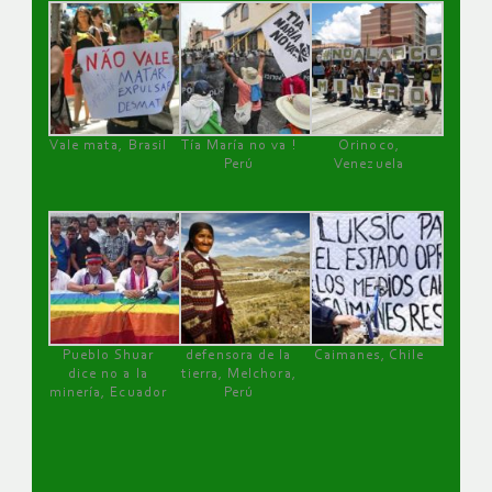
Vale mata, Brasil
Tía María no va !
Orinoco,
Perú
Venezuela
Pueblo Shuar
defensora de la
Caimanes, Chile
dice no a la
tierra, Melchora,
minería, Ecuador
Perú