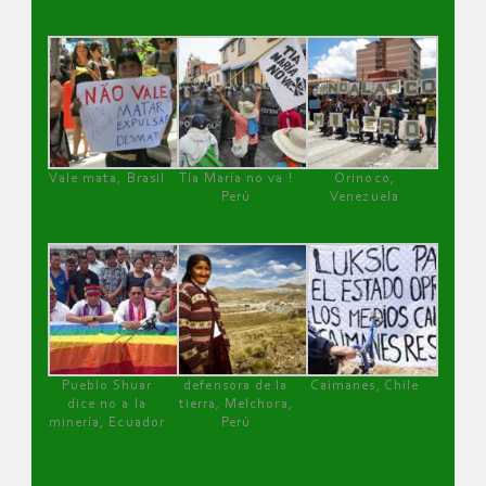
Vale mata, Brasil
Tía María no va !
Orinoco,
Perú
Venezuela
Pueblo Shuar
defensora de la
Caimanes, Chile
dice no a la
tierra, Melchora,
minería, Ecuador
Perú