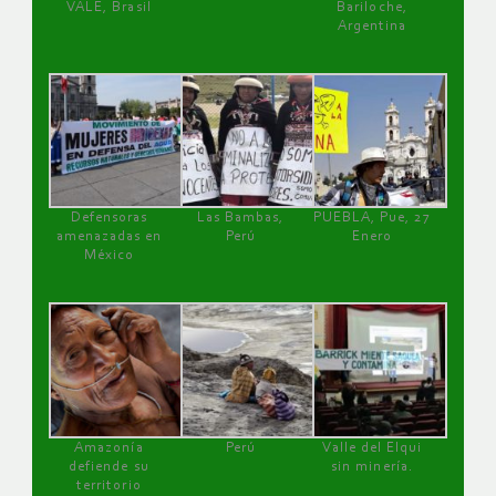
VALE, Brasil
Bariloche,
Argentina
Defensoras
Las Bambas,
PUEBLA, Pue, 27
amenazadas en
Perú
Enero
México
Amazonía
Perú
Valle del Elqui
defiende su
sin minería.
territorio