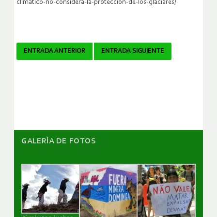
climatico-no-considera-la-proteccion-de-los-glaciares/
Navegador
ENTRADA ANTERIOR
ENTRADA SIGUIENTE
de
artículos
GALERÌA DE FOTOS