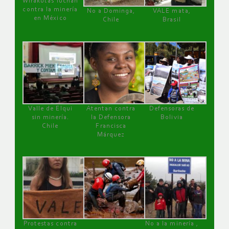
Wirakutas luchan
contra la minería
No a Dominga,
VALE mata,
en México
Chile
Brasil
Valle de Elqui
Atentan contra
Defensoras de
sin minería.
la Defensora
Bolivia
Chile
Francisca
Márquez
Protestas contra
No a la minería ,