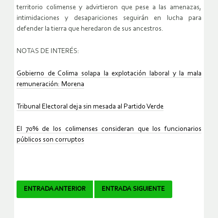
territorio colimense y advirtieron que pese a las amenazas,
intimidaciones y desapariciones seguirán en lucha para
defender la tierra que heredaron de sus ancestros.
NOTAS DE INTERÉS:
Gobierno de Colima solapa la explotación laboral y la mala
remuneración: Morena
Tribunal Electoral deja sin mesada al Partido Verde
El 70% de los colimenses consideran que los funcionarios
públicos son corruptos
Navegador
ENTRADA ANTERIOR
ENTRADA SIGUIENTE
de