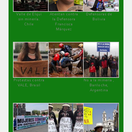
Valle de Elqui
Atentan contra
Defensoras de
sin minería.
la Defensora
Bolivia
Chile
Francisca
Márquez
Protestas contra
No a la minería ,
VALE, Brasil
Bariloche,
Argentina