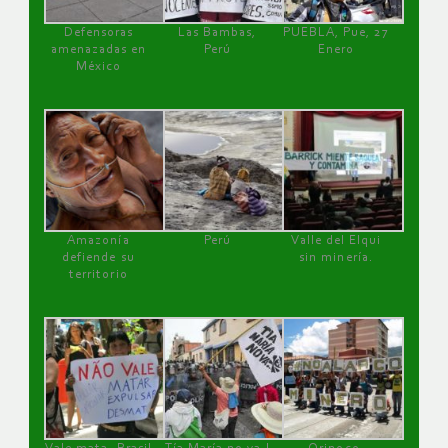
Defensoras
Las Bambas,
PUEBLA, Pue, 27
amenazadas en
Perú
Enero
México
Amazonía
Perú
Valle del Elqui
defiende su
sin minería.
territorio