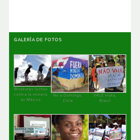
artículos
GALERÌA DE FOTOS
Wirakutas luchan
contra la minería
No a Dominga,
VALE mata,
en México
Chile
Brasil