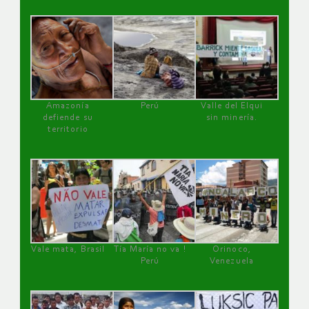
Amazonía
Perú
Valle del Elqui
defiende su
sin minería.
territorio
Vale mata, Brasil
Tía María no va !
Orinoco,
Perú
Venezuela