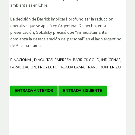
ambientales en Chile.
La decisión de Barrick implicará profundizar la reducción
operativa que se aplicó en Argentina. De hecho, en su
presentación, Sokalsky precisó que “inmediatamente
comienza la desaceleración del personal” en el lado argentino
de Pascua-Lama.
BINACIONAL
,
DIAGUITAS
,
EMPRESA: BARRICK GOLD
,
INDÍGENAS
,
PARALIZACIÓN
,
PROYECTO: PASCUA LAMA
,
TRANSFRONTERIZO
Navegador
ENTRADA ANTERIOR
ENTRADA SIGUIENTE
de
artículos