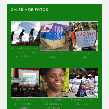
GALERÌA DE FOTOS
Wirakutas luchan
contra la minería
No a Dominga,
VALE mata,
en México
Chile
Brasil
Valle de Elqui
Atentan contra
Defensoras de
sin minería.
la Defensora
Bolivia
Chile
Francisca