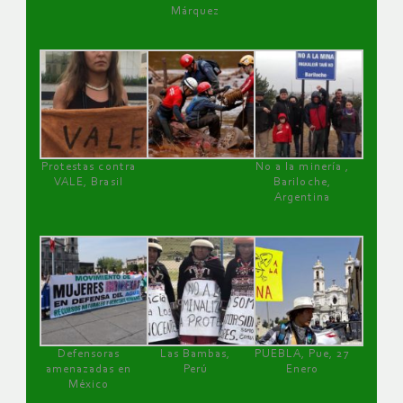
Márquez
Protestas contra
No a la minería ,
VALE, Brasil
Bariloche,
Argentina
Defensoras
Las Bambas,
PUEBLA, Pue, 27
amenazadas en
Perú
Enero
México