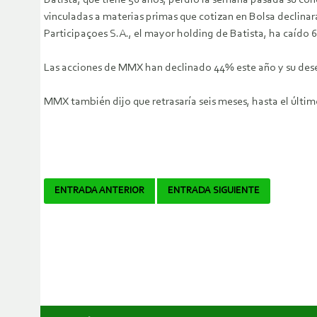
Batista, que tiene 56 años, perdió la semana pasada su con
vinculadas a materias primas que cotizan en Bolsa declinar
Participaçoes S.A., el mayor holding de Batista, ha caído
Las acciones de MMX han declinado 44% este año y su dese
MMX también dijo que retrasaría seis meses, hasta el último
Navegador
ENTRADA ANTERIOR
ENTRADA SIGUIENTE
de
artículos