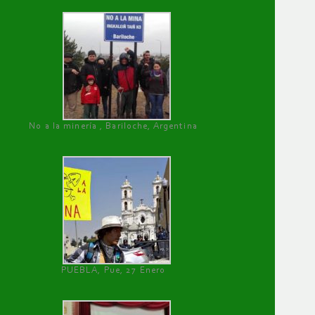
No a la minería , Bariloche, Argentina
PUEBLA, Pue, 27 Enero