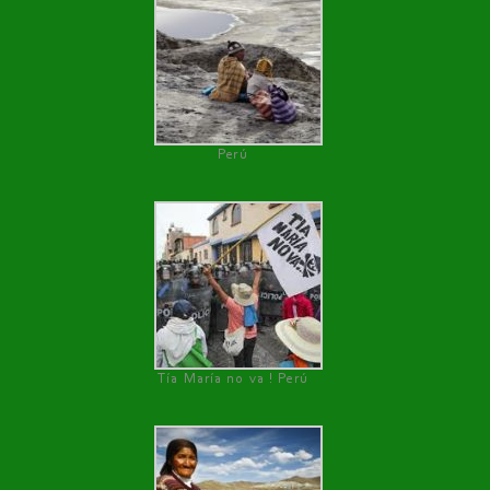
Perú
Tía María no va ! Perú