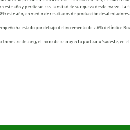
dición de la persona más rica de Brasil a manos de Jorge Paulo Lema
an este año y perdieran casi la mitad de su riqueza desde marzo. La
 68% este año, en medio de resultados de producción desalentadores.
mpeño ha estado por debajo del incremento de 2,6% del índice Bove
 trimestre de 2013, el inicio de su proyecto portuario Sudeste, en el