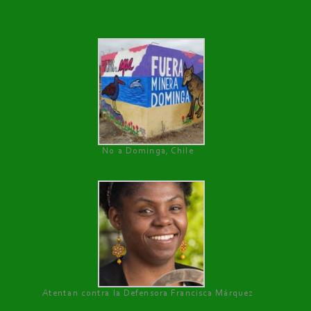
No a Dominga, Chile
Atentan contra la Defensora Francisca Márquez