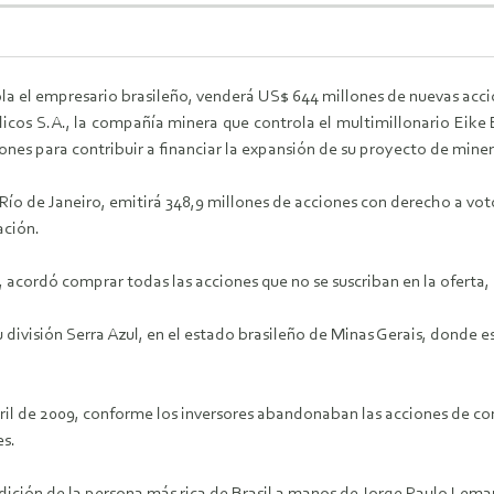
a el empresario brasileño, venderá US$ 644 millones de nuevas acci
os S.A., la compañía minera que controla el multimillonario Eike B
ones para contribuir a financiar la expansión de su proyecto de minera
ío de Janeiro, emitirá 348,9 millones de acciones con derecho a voto
ación.
acordó comprar todas las acciones que no se suscriban en la oferta,
 división Serra Azul, en el estado brasileño de Minas Gerais, donde 
bril de 2009, conforme los inversores abandonaban las acciones de 
es.