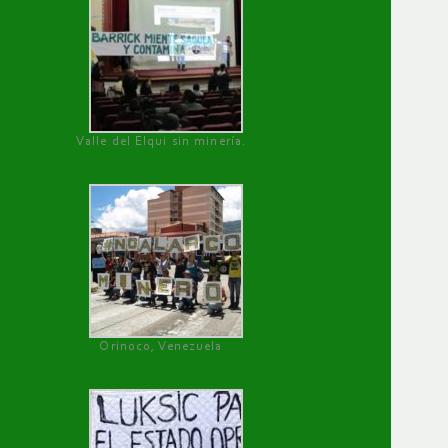
Valle del Elqui sin minería.
Orinoco, Venezuela