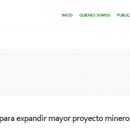
SALTAR AL CONTENIDO.
INICIO
QUIENES SOMOS
PUBLI
 para expandir mayor proyecto minero