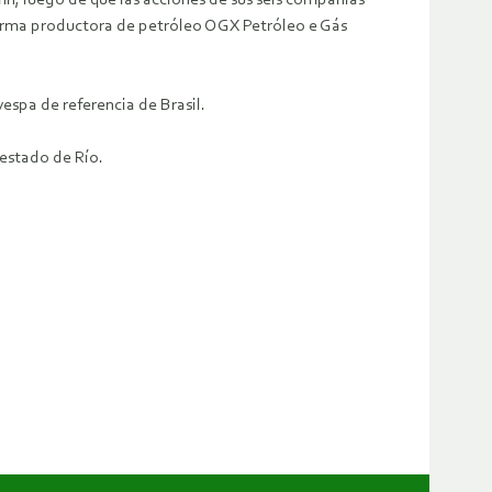
nn, luego de que las acciones de sus seis compañías
 firma productora de petróleo OGX Petróleo e Gás
spa de referencia de Brasil.
 estado de Río.