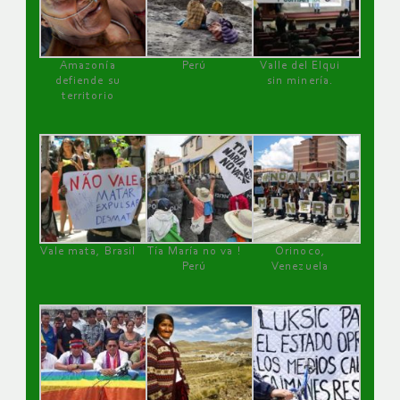
Amazonía
Perú
Valle del Elqui
defiende su
sin minería.
territorio
Vale mata, Brasil
Tía María no va !
Orinoco,
Perú
Venezuela