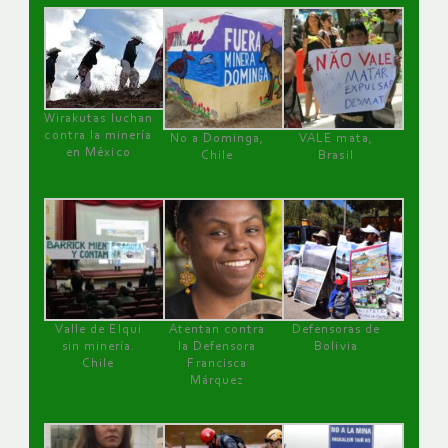
Wirakutas luchan
contra la minería
No a Dominga,
VALE mata,
en México
Chile
Brasil
Valle de Elqui
Atentan contra
Defensoras de
sin minería.
la Defensora
Bolivia
Chile
Francisca
Márquez