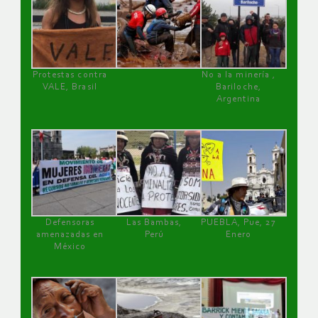
Protestas contra
No a la minería ,
VALE, Brasil
Bariloche,
Argentina
Defensoras
Las Bambas,
PUEBLA, Pue, 27
amenazadas en
Perú
Enero
México