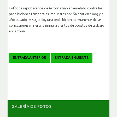
Políticos republicanos de Arizona han arremetido contra las
prohibiciones temporales impuestas por Salazar en 2009 y el
año pasado. A su juicio, una prohibición permanente de las
concesiones mineras eliminará cientos de puestos de trabajo
en la zona
Navegador
ENTRADA ANTERIOR
ENTRADA SIGUIENTE
de
artículos
GALERÌA DE FOTOS