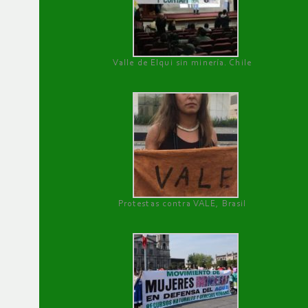
Valle de Elqui sin minería. Chile
Protestas contra VALE, Brasil