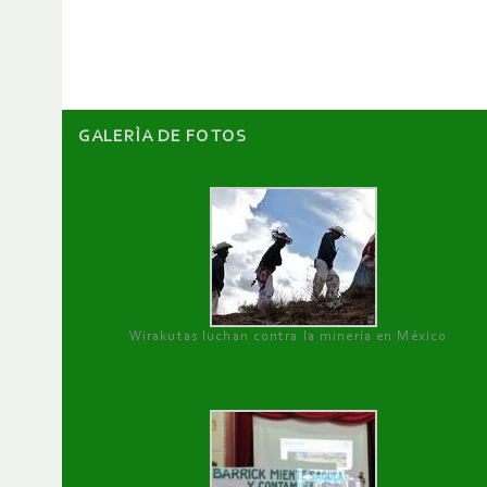
artículos
GALERÌA DE FOTOS
Wirakutas luchan contra la minería en México