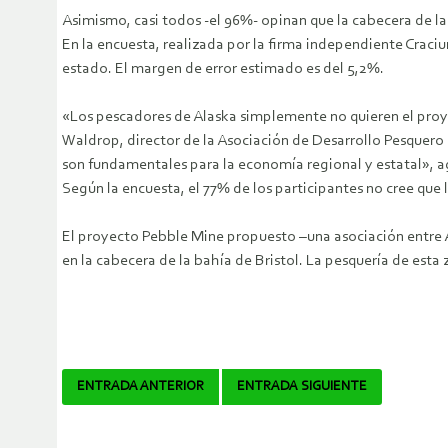
Asimismo, casi todos -el 96%- opinan que la cabecera de la
En la encuesta, realizada por la firma independiente Craci
estado. El margen de error estimado es del 5,2%.
«Los pescadores de Alaska simplemente no quieren el proye
Waldrop, director de la Asociación de Desarrollo Pesquero
son fundamentales para la economía regional y estatal», 
Según la encuesta, el 77% de los participantes no cree que
El proyecto Pebble Mine propuesto –una asociación entre 
en la cabecera de la bahía de Bristol. La pesquería de es
Navegador
ENTRADA ANTERIOR
ENTRADA SIGUIENTE
de