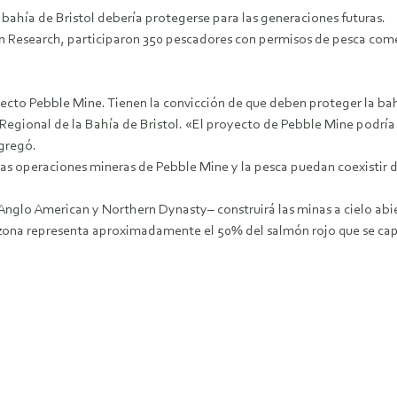
 bahía de Bristol debería protegerse para las generaciones futuras.
un Research, participaron 350 pescadores con permisos de pesca comer
cto Pebble Mine. Tienen la convicción de que deben proteger la bahí
 Regional de la Bahía de Bristol. «El proyecto de Pebble Mine podría
agregó.
 las operaciones mineras de Pebble Mine y la pesca puedan coexistir
Anglo American y Northern Dynasty– construirá las minas a cielo abi
ta zona representa aproximadamente el 50% del salmón rojo que se ca