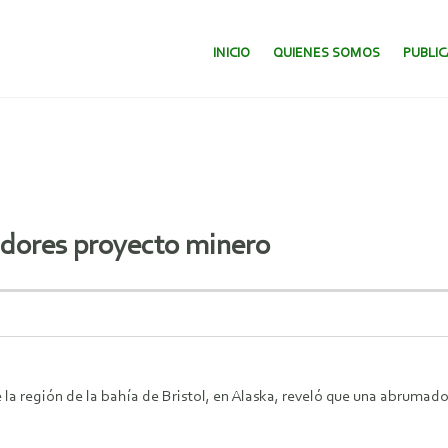
SALTAR AL CONTENIDO.
INICIO
QUIENES SOMOS
PUBLI
adores proyecto minero
 la región de la bahía de Bristol, en Alaska, reveló que una abruma