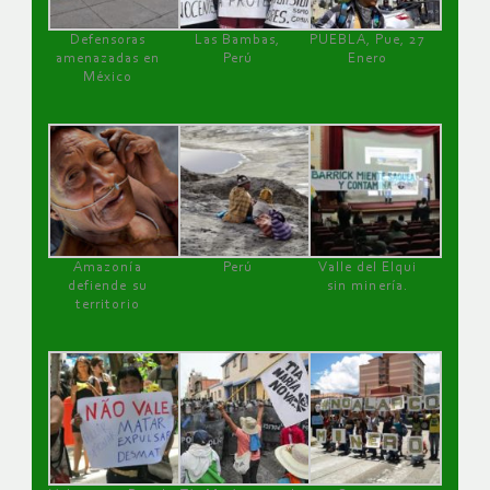
Defensoras
Las Bambas,
PUEBLA, Pue, 27
amenazadas en
Perú
Enero
México
Amazonía
Perú
Valle del Elqui
defiende su
sin minería.
territorio