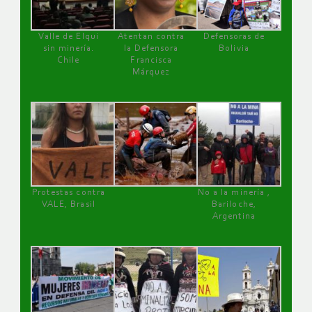
Valle de Elqui
Atentan contra
Defensoras de
sin minería.
la Defensora
Bolivia
Chile
Francisca
Márquez
Protestas contra
No a la minería ,
VALE, Brasil
Bariloche,
Argentina