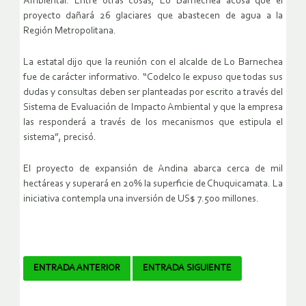
Ambiental. Entre otras cosas, Lo Barnechea acusa que el
proyecto dañará 26 glaciares que abastecen de agua a la
Región Metropolitana.
La estatal dijo que la reunión con el alcalde de Lo Barnechea
fue de carácter informativo. “Codelco le expuso que todas sus
dudas y consultas deben ser planteadas por escrito a través del
Sistema de Evaluación de Impacto Ambiental y que la empresa
las responderá a través de los mecanismos que estipula el
sistema”, precisó.
El proyecto de expansión de Andina abarca cerca de mil
hectáreas y superará en 20% la superficie de Chuquicamata. La
iniciativa contempla una inversión de US$ 7.500 millones.
Navegador
ENTRADA ANTERIOR
ENTRADA SIGUIENTE
de