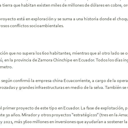
a tierra que habitan existen miles de millones de dólares en cobre, or
royecto está en exploración y se suma a una historia donde el choqu
osos conflictos socioambientales.
ión que no supera los 600 habitantes, mientras que al otro lado se
erú, en la provincia de Zamora Chinchipe en Ecuador. Todos los días 
ámetro.
 según confirmó la empresa china Ecuacorriente, a cargo de la opera
ozadas y grandes infraestructuras en medio de la selva. También se ve
 el primer proyecto de este tipo en Ecuador. La fase de explotación, 
te 30 años. Mirador y otros proyectos “estratégicos” (tres en la Amaz
y 2021, más 3600 millones en inversiones que ayudarían a sostener l