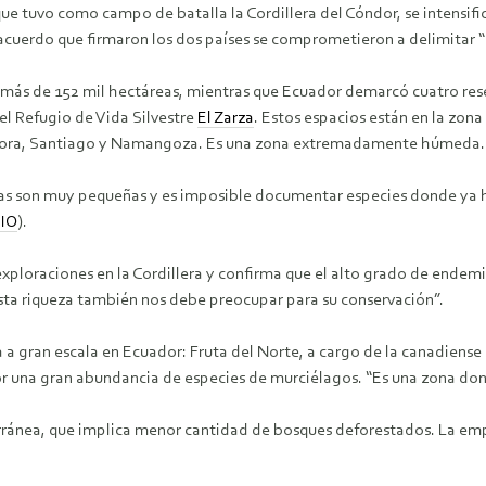
que tuvo como campo de batalla la Cordillera del Cóndor, se intensif
 acuerdo que firmaron los dos países se comprometieron a delimitar 
e más de 152 mil hectáreas, mientras que Ecuador demarcó cuatro rese
 el Refugio de Vida Silvestre
El Zarza
. Estos espacios están en la zona
Zamora, Santiago y Namangoza. Es una zona extremadamente húmeda.
idas son muy pequeñas y es imposible documentar especies donde ya 
IO
).
exploraciones en la Cordillera y confirma que el alto grado de ende
Esta riqueza también nos debe preocupar para su conservación”.
a gran escala en Ecuador: Fruta del Norte, a cargo de la canadiense L
or una gran abundancia de especies de murciélagos. “Es una zona don
erránea, que implica menor cantidad de bosques deforestados. La emp