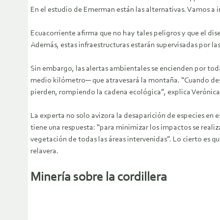
En el estudio de Emerman están las alternativas. Vamos a ins
Ecuacorriente afirma que no hay tales peligros y que el di
Además, estas infraestructuras estarán supervisadas por la
Sin embargo, las alertas ambientales se encienden por tod
medio kilómetro─ que atravesará la montaña. “Cuando desvía
pierden, rompiendo la cadena ecológica”, explica Verónica
La experta no solo avizora la desaparición de especies en e
tiene una respuesta: “para minimizar los impactos se realiz
vegetación de todas las áreas intervenidas”. Lo cierto es 
relavera.
Minería sobre la cordillera