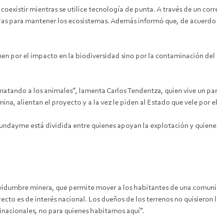
oexistir mientras se utilice tecnología de punta. A través de un cor
adas para mantener los ecosistemas. Además informó que, de acuerdo
n por el impacto en la biodiversidad sino por la contaminación del
matando a los animales”, lamenta Carlos Tendentza, quien vive un par
a, alientan el proyecto y a la vez le piden al Estado que vele por el
Tundayme está dividida entre quienes apoyan la explotación y quienes
 servidumbre minera, que permite mover a los habitantes de una com
ecto es de interés nacional. Los dueños de los terrenos no quisieron 
tinacionales, no para quienes habitamos aquí”.