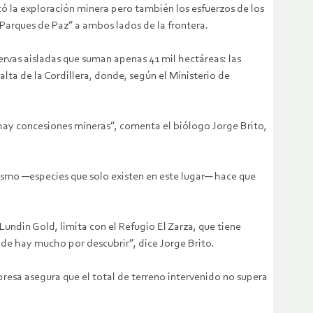
icó la exploración minera pero también los esfuerzos de los
“Parques de Paz” a ambos lados de la frontera.
rvas aisladas que suman apenas 41 mil hectáreas: las
 alta de la Cordillera, donde, según el Ministerio de
hay concesiones mineras”, comenta el biólogo Jorge Brito,
mismo ─especies que solo existen en este lugar─ hace que
undin Gold, limita con el Refugio El Zarza, que tiene
de hay mucho por descubrir”, dice Jorge Brito.
resa asegura que el total de terreno intervenido no supera