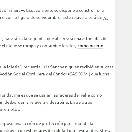
dad minera─. Ecuacorriente se dispone a construir una
o con la figura de servidumbre. Esta relavera será de 7,3
os, pasarán a la segunda, que alcanzará una altura de 260
e el dique se rompa y contamine los ríos,
como ocurrió
 la iglesia”, recuerda Luis Sánchez, quien recibió en su casa
Acción Social Cordillera del Cóndor (CASCOMI) que lucha
 Tundayme es que se usarán las laderas del valle como
an desbordar la relavera y destruirla. Entre otros
terremotos.
nterpuso una acción de protección para impedir la
onstruya con estándares de calidad para evitar desastres.