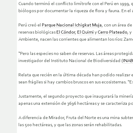
Cuando terminó el conflicto limítrofe con el Perú en 1999, 
biólogos por documentar la riqueza de flora y fauna. En el
Perú creó el
Parque Nacional Ichigkat Muja
, con un área d
reservas biológicas
El Cóndor
,
El Quimi
y
Cerro Plateado
, y
Ambiente, nacen las corrientes que alimentan los ríos: 
“Pero las especies no saben de reservas. Las áreas proteg
investigador del Instituto Nacional de Biodiversidad (
INAB
Relata que recién en la última década han podido realizar 
sean frágiles si hay cambios bruscos en sus ecosistemas. “
Justamente, el segundo proyecto que inaugurará la minería 
apenas una extensión de 3696 hectáreas y se caracteriza p
A diferencia de Mirador, Fruta del Norte es una mina subt
las 500 hectáreas, y que las zonas serán rehabilitadas.