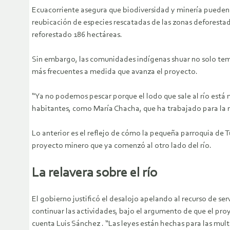
Ecuacorriente asegura que biodiversidad y minería pueden c
reubicación de especies rescatadas de las zonas deforest
reforestado 186 hectáreas.
Sin embargo, las comunidades indígenas shuar no solo teme
más frecuentes a medida que avanza el proyecto.
“Ya no podemos pescar porque el lodo que sale al río está 
habitantes, como María Chacha, que ha trabajado para la min
Lo anterior es el reflejo de cómo la pequeña parroquia de 
proyecto minero que ya comenzó al otro lado del río.
La relavera sobre el río
El gobierno justificó el desalojo apelando al recurso de
continuar las actividades, bajo el argumento de que el proy
cuenta Luis Sánchez . “Las leyes están hechas para las mul