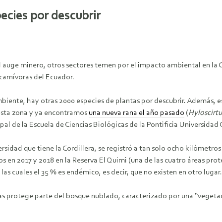
ecies por descubrir
el auge minero, otros sectores temen por el impacto ambiental en la 
 carnívoras del Ecuador.
biente, hay otras 2000 especies de plantas por descubrir. Además, e
esta zona y ya encontramos
una nueva rana el año pasado
(
Hyloscirtus
al de la Escuela de Ciencias Biológicas de la Pontificia Universidad
sidad que tiene la Cordillera, se registró a tan solo ocho kilómetro
s en 2017 y 2018 en la Reserva El Quimi (una de las cuatro áreas prot
as cuales el 35 % es endémico, es decir, que no existen en otro lugar.
s protege parte del bosque nublado, caracterizado por una “vegetac