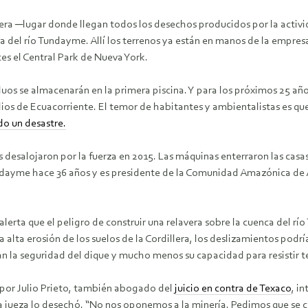
vera ─lugar donde llegan todos los desechos producidos por la activi
del río Tundayme. Allí los terrenos ya están en manos de la empresa 
es el Central Park de Nueva York.
duos se almacenarán en la primera piscina. Y para los próximos 25 añ
tudios de Ecuacorriente. El temor de habitantes y ambientalistas es qu
do un desastre.
desalojaron por la fuerza en 2015. Las máquinas enterraron las casas,
undayme hace 36 años y es presidente de la Comunidad Amazónica de 
ta que el peligro de construir una relavera sobre la cuenca del río
a alta erosión de los suelos de la Cordillera, los deslizamientos podrí
n la seguridad del dique y mucho menos su capacidad para resistir 
 por Julio Prieto, también abogado del
juicio en contra de Texaco
, i
na jueza lo desechó. “No nos oponemos a la minería. Pedimos que se c