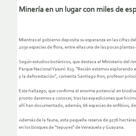
Minería en un lugar con miles de esp
Mientras el gobierno deposita su esperanza en las cifras d
2030 especies de flora, entre ellas una de las pocas plantas
Según estudios botánicos, que destaca el Ministerio del Am
Parque Nacional Yasuní: 613. “Recién estamos explorando 
y la deforestación”, comenta Santiago Ron, profesor princip
Este hallazgo, que confirma el enorme potencial en biodiver
pronto daremos a conocer, tras las expediciones que hicimo
allí han documentado, además, 66 especies de anfibios, de l
Además de la fauna, esta pequeña reserva de 9276 hectárea
en los bosques de “tepuyes” de Venezuela y Guayana.