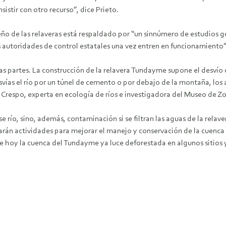
istir con otro recurso”, dice Prieto.
seño de las relaveras está respaldado por “un sinnúmero de estudios 
s autoridades de control estatales una vez entren en funcionamiento”
as partes. La construcción de la relavera Tundayme supone el desvío 
s el río por un túnel de cemento o por debajo de la montaña, los an
 Crespo, experta en ecología de ríos e investigadora del Museo de Z
se río, sino, además, contaminación si se filtran las aguas de la rela
arán actividades para mejorar el manejo y conservación de la cuenca a
que hoy la cuenca del Tundayme ya luce deforestada en algunos sitios