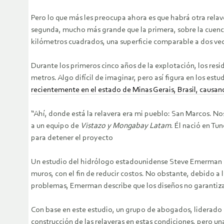
Pero lo que más les preocupa ahora es que habrá otra rela
segunda, mucho más grande que la primera, sobre la cuenca 
kilómetros cuadrados, una superficie comparable a dos vec
Durante los primeros cinco años de la explotación, los resi
metros. Algo difícil de imaginar, pero así figura en los es
recientemente en el estado de Minas Gerais, Brasil, causan
“Ahí, donde está la relavera era mi pueblo: San Marcos. Nos 
a un equipo de
Vistazo y Mongabay Latam
. Él nació en T
para detener el proyecto
Un estudio del hidrólogo estadounidense Steve Emerman aler
muros, con el fin de reducir costos. No obstante, debido a l
problemas, Emerman describe que los diseños no garantiza
Con base en este estudio, un grupo de abogados, liderado
construcción de las relaveras en estas condiciones, pero u