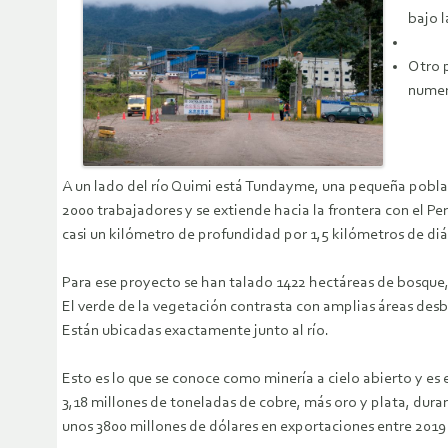
bajo l
Otro p
numer
A un lado del río Quimi está Tundayme, una pequeña poblac
2000 trabajadores y se extiende hacia la frontera con el P
casi un kilómetro de profundidad por 1,5 kilómetros de di
Para ese proyecto se han talado 1422 hectáreas de bosque,
El verde de la vegetación contrasta con amplias áreas desbr
Están ubicadas exactamente junto al río.
Esto es lo que se conoce como minería a cielo abierto y es
3,18 millones de toneladas de cobre, más oro y plata, duran
unos 3800 millones de dólares en exportaciones entre 2019 