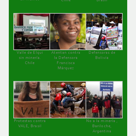
Chile
Brasil
Valle de Elqui
Atentan contra
Defensoras de
sin minería.
la Defensora
Bolivia
Chile
Francisca
Márquez
Protestas contra
No a la minería ,
VALE, Brasil
Bariloche,
Argentina