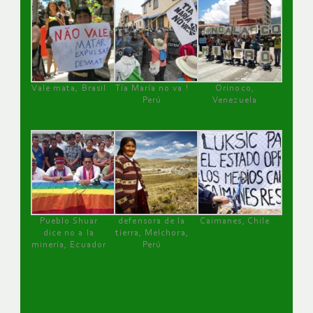
Vale mata, Brasil
Tía María no va !
Orinoco,
Perú
Venezuela
Pueblo Shuar
defensora de la
Caimanes, Chile
dice no a la
tierra, Melchora,
minería, Ecuador
Perú