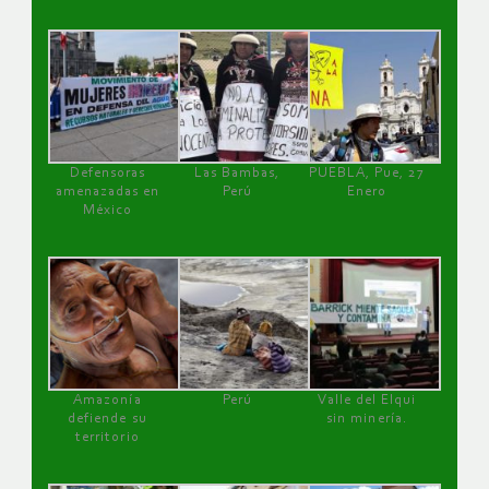
Defensoras
Las Bambas,
PUEBLA, Pue, 27
amenazadas en
Perú
Enero
México
Amazonía
Perú
Valle del Elqui
defiende su
sin minería.
territorio