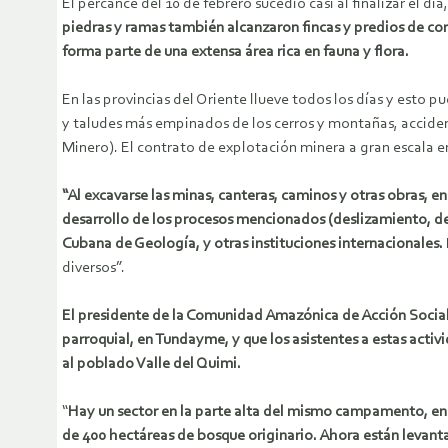
El percance del 10 de febrero sucedió casi al finalizar el 
piedras y ramas también alcanzaron fincas y predios de c
forma parte de una extensa área rica en fauna y flora.
En las provincias del Oriente llueve todos los días y esto
y taludes más empinados de los cerros y montañas, acciden
Minero). El contrato de explotación minera a gran escala e
“
Al excavarse las minas, canteras, caminos y otras obras, en
desarrollo de los procesos mencionados (deslizamiento, der
Cubana de Geología, y otras instituciones internacionales.
diversos”.
El presidente de la Comunidad Amazónica de Acción Social
parroquial, en Tundayme, y que los asistentes a estas acti
al poblado Valle del Quimi.
“
Hay un sector en la parte alta del mismo campamento, en 
de 400 hectáreas de bosque originario. Ahora están levant