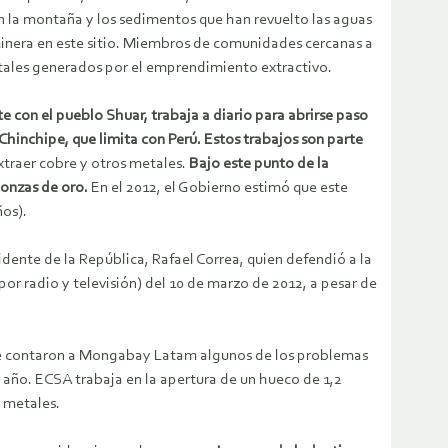
 en la montaña y los sedimentos que han revuelto las aguas
d minera en este sitio. Miembros de comunidades cercanas a
tales generados por el emprendimiento extractivo.
e con el pueblo Shuar, trabaja a diario para abrirse paso
Chinchipe, que limita con Perú. Estos trabajos son parte
xtraer cobre y otros metales.
Bajo este punto de la
 onzas de oro.
En el 2012, el Gobierno estimó que este
ños).
dente de la República, Rafael Correa, quien defendió a la
por radio y televisión) del 10 de marzo de 2012, a pesar de
 le contaron a Mongabay Latam algunos de los problemas
o año. ECSA trabaja en la apertura de un hueco de 1,2
 metales.