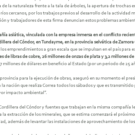
 de la naturaleza frente a la tala de árboles, la apertura de trochas
 ríos cercanos, por los trabajos previos al desarrollo de la activida
sión y trabajadores de esta firma denuncian estos problemas ambien
ía asiática, vinculada con la empresa inmersa en el conflicto recient
dillera del Cóndor, en Tundayme, en la provincia selvática de Zamora 
los emprendimientos a gran escala que se impulsan en el país para e
es de libras de cobre, 26 millones de onzas de plata y 3,2 millones de
 millones de dólares en beneficio al Estado (por un periodo de 25 a
 provincia para la ejecución de obras, aseguró en su momento el presi
a la nación que realiza Correa todos los sábados y que es transmitido 
ayor impacto ambiental”.
 Cordillera del Cóndor y fuentes que trabajan en la misma compañía
 a la extracción de los minerales, que se estima comenzará el próxim
ad, además de levantar las instalaciones de aprovechamiento de los