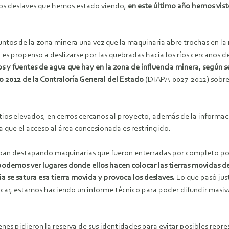
n los deslaves que hemos estado viendo,
en este último año hemos vist
untos de la zona minera una vez que la maquinaria abre trochas en l
s propenso a deslizarse por las quebradas hacia los ríos cercanos de
s y fuentes de agua que hay en la zona de influencia minera, segú
ño 2012 de la Contraloría General del Estado
(DIAPA-0027-2012) sobre 
tios elevados, en cerros cercanos al proyecto, además de la informa
 que el acceso al área concesionada es restringido.
taban destapando maquinarias que fueron enterradas por completo po
podemos ver lugares donde ellos hacen colocar las tierras movidas 
ia se satura esa tierra movida y provoca los deslaves.
Lo que pasó ju
icar, estamos haciendo un informe técnico para poder difundir masi
 pidieron la reserva de sus identidades para evitar posibles repres