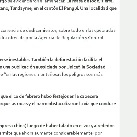
bargo se evidenciaron al amanecer.
La masa de lodo, tierra,
cano, Tundayme, en el cantón El Pangui. Una localidad que
 ocurrencia de deslizamientos, sobre todo en las quebradas
fra ofrecida por la Agencia de Regulación y Control
rse inestables. También la deforestación facilita el
en una publicación auspiciada por Unicef, la Sociedad
 “en las regiones montañosas los peligros son más
e el 10 de febrero hubo festejos en la cabecera
que las rocas y el barro obstaculizaron la vía que conduce
mpresa china) luego de haber talado en el 2014 alrededor
permite que ahora aumente considerablemente, por