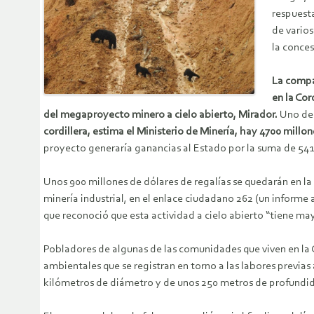
respuesta
de varios
la conce
La compañ
en la Cor
del megaproyecto minero a cielo abierto, Mirador.
Uno de 
cordillera, estima el Ministerio de Minería, hay 4700 millon
proyecto generaría ganancias al Estado por la suma de 5417
Unos 900 millones de dólares de regalías se quedarán en la
minería industrial, en el enlace ciudadano 262 (un informe 
que reconoció que esta actividad a cielo abierto “tiene m
Pobladores de algunas de las comunidades que viven en la
ambientales que se registran en torno a las labores previas
kilómetros de diámetro y de unos 250 metros de profundid