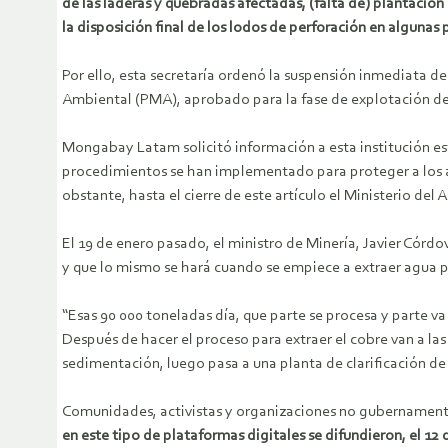
de las laderas y quebradas afectadas,
(falta de) plantación
la disposición final de los lodos de perforación en algunas
Por ello, esta secretaría ordenó la suspensión inmediata 
Ambiental (PMA), aprobado para la fase de explotación de 
Mongabay Latam solicitó información a esta institución est
procedimientos se han implementado para proteger a los 
obstante, hasta el cierre de este artículo el Ministerio de
El 19 de enero pasado, el ministro de Minería, Javier Córdo
y que lo mismo se hará cuando se empiece a extraer agua p
“Esas 90 000 toneladas día, que parte se procesa y parte va
Después de hacer el proceso para extraer el cobre van a la
sedimentación, luego pasa a una planta de clarificación de
Comunidades, activistas y organizaciones no gubernamentale
en este tipo de plataformas digitales se difundieron, el 12