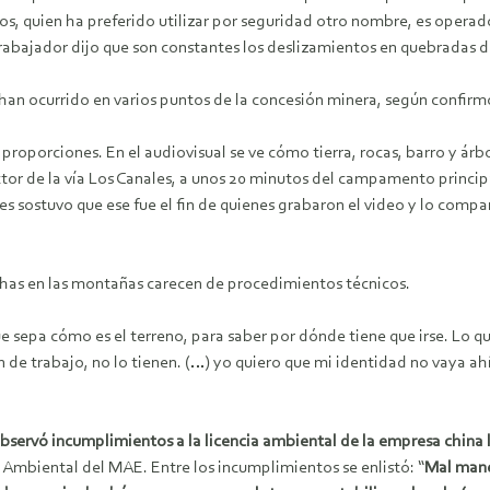
dos, quien ha preferido utilizar por seguridad otro nombre, es operad
 trabajador dijo que son constantes los deslizamientos en quebradas
 han ocurrido en varios puntos de la concesión minera, según confirm
roporciones. En el audiovisual se ve cómo tierra, rocas, barro y ár
ctor de la vía Los Canales, a unos 20 minutos del campamento princip
es sostuvo que ese fue el fin de quienes grabaron el video y lo comp
chas en las montañas carecen de procedimientos técnicos.
 sepa cómo es el terreno, para saber por dónde tiene que irse. Lo que
lan de trabajo, no lo tienen. (…) yo quiero que mi identidad no vaya a
observó incumplimientos a la licencia ambiental de la empresa china 
l Ambiental del MAE. Entre los incumplimientos se enlistó: “
Mal mane