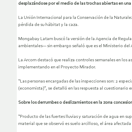
desplazándose por el medio de las trochas abiertas en una 
La Unión Internacional para la Conservación de la Naturale
pérdida de su hábitat y la caza.
Mongabay Latam buscó la versión de la Agencia de Regulac
ambientales— sin embargo señaló que es el Ministerio del 
La Arcom destacó que realiza controles semanales en los as
implementando en el Proyecto Mirador.
“Las personas encargadas de las inspecciones son: 2 especial
(economista)”, se detalló en las respuesta al cuestionario e
Sobre los derrumbes o deslizamientos en la zona concesiona
“Producto de las fuertes lluvias y saturación de agua en sup
material que se observó es suelo arcilloso, el área afecta