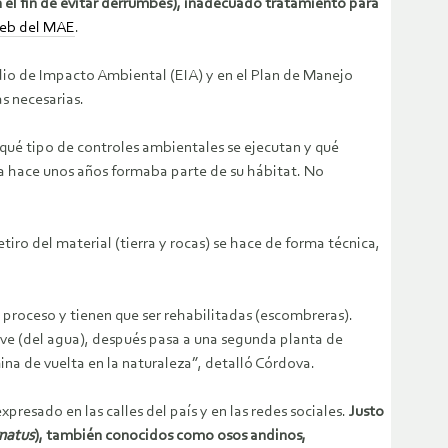
 el fin de evitar derrumbes),
inadecuado tratamiento para
eb del MAE
.
dio de Impacto Ambiental (EIA) y en el Plan de Manejo
s necesarias.
 qué tipo de controles ambientales se ejecutan y qué
 hace unos años formaba parte de su hábitat. No
iro del material (tierra y rocas) se hace de forma técnica,
n proceso y tienen que ser rehabilitadas (escombreras).
ave (del agua), después pasa a una segunda planta de
na de vuelta en la naturaleza”, detalló Córdova.
resado en las calles del país y en las redes sociales.
Justo
natus
), también conocidos como osos andinos,