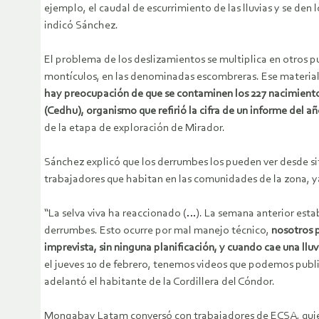
ejemplo, el caudal de escurrimiento de las lluvias y se de
indicó Sánchez.
El problema de los deslizamientos se multiplica en otros p
montículos, en las denominadas escombreras. Ese material e
hay preocupación de que se contaminen los 227 nacimiento
(Cedhu), organismo que refirió la cifra de un informe del a
de la etapa de exploración de Mirador.
Sánchez explicó que los derrumbes los pueden ver desde si
trabajadores que habitan en las comunidades de la zona, ya
“La selva viva ha reaccionado (…). La semana anterior es
derrumbes. Esto ocurre por mal manejo técnico,
nosotros 
imprevista, sin ninguna planificación, y cuando cae una lluv
el jueves 10 de febrero, tenemos videos que podemos publ
adelantó el habitante de la Cordillera del Cóndor.
Mongabay Latam conversó con trabajadores de ECSA, quienes