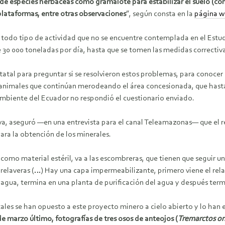
 de especies herbáceas como gramalote para estabilizar el suelo (con
 plataformas, entre otras observaciones
”, según consta en la
página w
de todo tipo de actividad que no se encuentre contemplada en el Estu
30 000 toneladas por día, hasta que se tomen las medidas correctiva
atal para preguntar si se resolvieron estos problemas, para conocer
animales que continúan merodeando el área concesionada, que hasta
l Ambiente del Ecuador no respondió el cuestionario enviado.
va, aseguró —en una entrevista para el canal Teleamazonas— que el ret
ara la obtención de los minerales.
 como material estéril, va a las escombreras, que tienen que seguir u
s relaveras (…) Hay una capa impermeabilizante, primero viene el rel
 agua, termina en una planta de purificación del agua y después termi
s se han opuesto a este proyecto minero a cielo abierto y lo han exp
 de marzo último, fotografías de tres osos de anteojos (
Tremarctos or