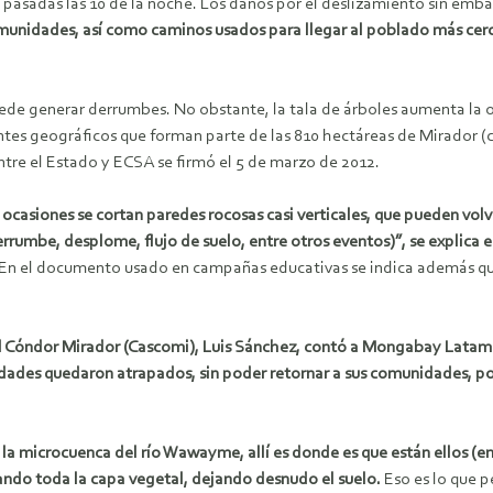
día, pasadas las 10 de la noche. Los daños por el deslizamiento sin em
omunidades, así como caminos usados para llegar al poblado más cer
 puede generar derrumbes. No obstante, la tala de árboles aumenta la
tes geográficos que forman parte de las 810 hectáreas de Mirador (ci
ntre el Estado y ECSA se firmó el 5 de marzo de 2012.
 ocasiones se cortan paredes rocosas casi verticales, que pueden volve
rumbe, desplome, flujo de suelo, entre otros eventos)”, se explica 
En el documento usado en campañas educativas se indica además que
 Cóndor Mirador (Cascomi), Luis Sánchez, contó a Mongabay Latam qu
vidades quedaron atrapados, sin poder retornar a sus comunidades, por
la microcuenca del río Wawayme, allí es donde es que están ellos (e
ando toda la capa vegetal, dejando desnudo el suelo.
Eso es lo que 