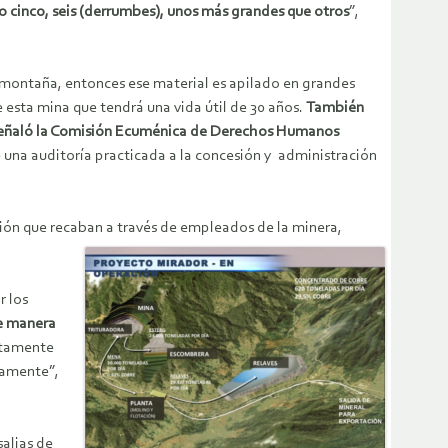
o cinco, seis (derrumbes), unos más grandes que otros
”,
a montaña, entonces ese material es apilado en grandes
 esta mina que tendrá una vida útil de 30 años.
También
n señaló la Comisión Ecuménica de Derechos Humanos
una auditoría practicada a la concesión y administración
ción que recaban a través de empleados de la minera,
r los
de manera
stamente
vamente”,
alias de