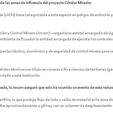
de las zonas de influencia del proyecto Cóndor Mirador.
za (UICN) tiene categorizada a esta especie en peligro de extinción 
ión y Control Minero (Arcom) —organismo estatal encargado de vigila
Ambiente de Ecuador la entidad encargada de ejecutar los controles 
pectos técnico, económico y de seguridad de control minero para ver
istas técnicos con título en carreras a fin a ciencias de las tierras 
nviado a esta institución.
da, la Arcom aseguró que solo ha ocurrido un evento de esta natural
erficie, lo que produjo flujo de lodo y caída de material en la zona d
da fue aproximadamente 0.58 has, con un volumen de desplazamiento d