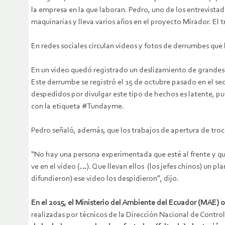
la empresa en la que laboran. Pedro, uno de los entrevista
maquinarias y lleva varios años en el proyecto Mirador. El
En redes sociales circulan videos y fotos de derrumbes que
En un video quedó registrado un deslizamiento de grandes p
Este derrumbe se registró el 15 de octubre pasado en el se
despedidos por divulgar este tipo de hechos es latente, pu
con la etiqueta #Tundayme.
Pedro señaló, además, que los trabajos de apertura de tro
“No hay una persona experimentada que esté al frente y que
ve en el video (…). Que llevan ellos (los jefes chinos) un p
difundieron) ese video los despidieron”, dijo.
En el 2015, el Ministerio del Ambiente del Ecuador (MAE) 
realizadas por técnicos de la Dirección Nacional de Contro