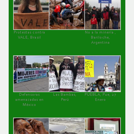
Protestas contra
No a la minería ,
VALE, Brasil
Bariloche,
Argentina
Defensoras
Las Bambas,
PUEBLA, Pue, 27
amenazadas en
Perú
Enero
México