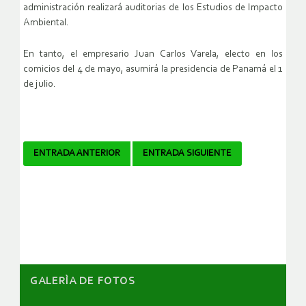
administración realizará auditorias de los Estudios de Impacto
Ambiental.
En tanto, el empresario Juan Carlos Varela, electo en los
comicios del 4 de mayo, asumirá la presidencia de Panamá el 1
de julio.
Navegador
ENTRADA ANTERIOR
ENTRADA SIGUIENTE
de
artículos
GALERÌA DE FOTOS