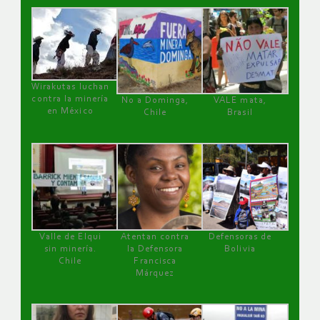
Wirakutas luchan
contra la minería
No a Dominga,
VALE mata,
en México
Chile
Brasil
Valle de Elqui
Atentan contra
Defensoras de
sin minería.
la Defensora
Bolivia
Chile
Francisca
Márquez