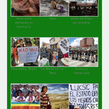
Amazonía
Perú
Valle del Elqui
defiende su
sin minería.
territorio
Vale mata, Brasil
Tía María no va !
Orinoco,
Perú
Venezuela