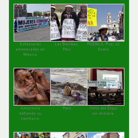
Defensoras
Las Bambas,
PUEBLA, Pue, 27
amenazadas en
Perú
Enero
México
Amazonía
Perú
Valle del Elqui
defiende su
sin minería.
territorio