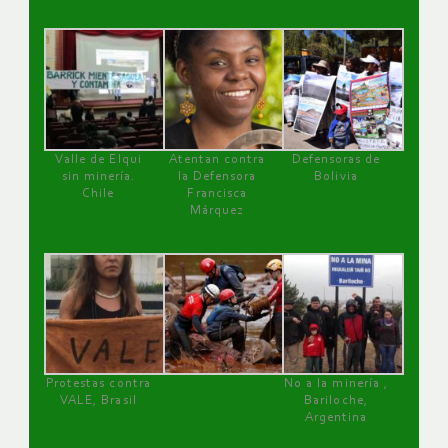
Valle de Elqui
Atentan contra
Defensoras de
sin minería.
la Defensora
Bolivia
Chile
Francisca
Márquez
Protestas contra
No a la minería ,
VALE, Brasil
Bariloche,
Argentina