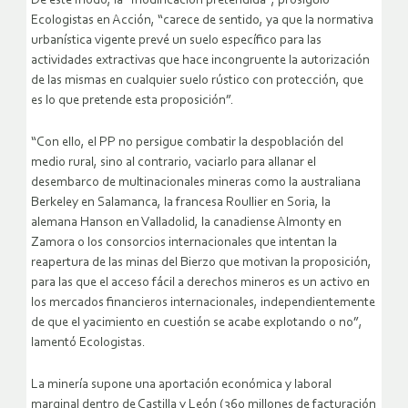
De este modo, la “modificación pretendida”, prosiguió
Ecologistas en Acción, “carece de sentido, ya que la normativa
urbanística vigente prevé un suelo específico para las
actividades extractivas que hace incongruente la autorización
de las mismas en cualquier suelo rústico con protección, que
es lo que pretende esta proposición”.
“Con ello, el PP no persigue combatir la despoblación del
medio rural, sino al contrario, vaciarlo para allanar el
desembarco de multinacionales mineras como la australiana
Berkeley en Salamanca, la francesa Roullier en Soria, la
alemana Hanson en Valladolid, la canadiense Almonty en
Zamora o los consorcios internacionales que intentan la
reapertura de las minas del Bierzo que motivan la proposición,
para las que el acceso fácil a derechos mineros es un activo en
los mercados financieros internacionales, independientemente
de que el yacimiento en cuestión se acabe explotando o no”,
lamentó Ecologistas.
La minería supone una aportación económica y laboral
marginal dentro de Castilla y León (360 millones de facturación