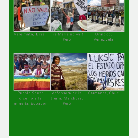
Vale mata, Brasil
Tía María no va !
Orinoco,
Perú
Venezuela
Pueblo Shuar
defensora de la
Caimanes, Chile
dice no a la
tierra, Melchora,
minería, Ecuador
Perú