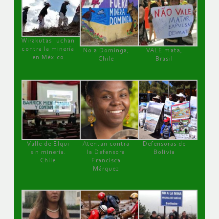
Wirakutas luchan
contra la minería
No a Dominga,
VALE mata,
en México
Chile
Brasil
Valle de Elqui
Atentan contra
Defensoras de
sin minería.
la Defensora
Bolivia
Chile
Francisca
Márquez