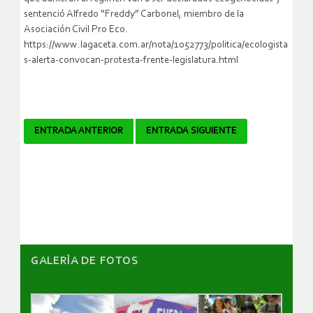
sentenció Alfredo “Freddy” Carbonel, miembro de la
Asociación Civil Pro Eco.
https://www.lagaceta.com.ar/nota/1052773/politica/ecologista
s-alerta-convocan-protesta-frente-legislatura.html
Navegador
ENTRADA ANTERIOR
ENTRADA SIGUIENTE
de
artículos
GALERÌA DE FOTOS