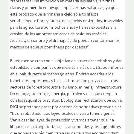
“representa una involución en materia legislativa, sin fines
claros y poniendo en riesgo amplias zonas naturales, ya que
está probado que la minería a cielo abierto afecta
sensiblemente flora y fauna, deja suelos destruidos, inservibles
para la agricultura por muchos años y tierras expuestas a la
erosión de los amontonamientos de residuos estériles.
Además, el cianuro y el drenaje ácido pueden contaminar los
mantos de agua subterráneos por décadas”.
El régimen se crea con el objetivo de atraer desembolsos y dar
estabilidad a compañías que inviertan más de U$S200 millones
en el país durante al menos 30 años. Podrán acceder a los
beneficios impositivos y fiscales firmas con proyectos en los
sectores de forestoindustria, turismo, minería, infraestructura,
tecnología, siderurgia, energía, petróleo y gas que cumplan
con los requisitos previstos. Ecologistas rechazaron que con el
RIGI se pretenda pasar por encima de normativas provinciales.
“Es un subestado. Las leyes locales no van a tener vigencia.
Van a caer las leyes de protección y vamos a tener que ir a
litigar en el extranjero. Tanto las autoridades y los legisladores
que adhieran al régimen van a ser declarados ecogenocidas”,