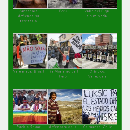
Amazonía
Perú
Valle del Elqui
defiende su
sin minería.
territorio
Vale mata, Brasil
Tía María no va !
Orinoco,
Perú
Venezuela
Pueblo Shuar
defensora de la
Caimanes, Chile