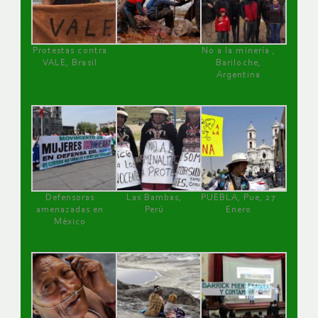
Protestas contra
No a la minería ,
VALE, Brasil
Bariloche,
Argentina
Defensoras
Las Bambas,
PUEBLA, Pue, 27
amenazadas en
Perú
Enero
México