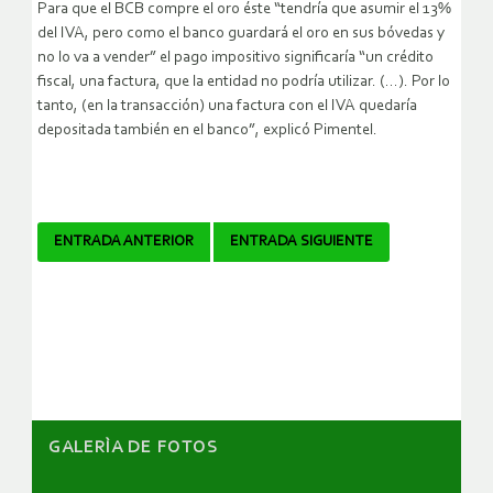
Para que el BCB compre el oro éste “tendría que asumir el 13%
del IVA, pero como el banco guardará el oro en sus bóvedas y
no lo va a vender” el pago impositivo significaría “un crédito
fiscal, una factura, que la entidad no podría utilizar. (…). Por lo
tanto, (en la transacción) una factura con el IVA quedaría
depositada también en el banco”, explicó Pimentel.
Navegador
ENTRADA ANTERIOR
ENTRADA SIGUIENTE
de
artículos
GALERÌA DE FOTOS