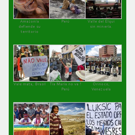
Amazonía
Perú
Valle del Elqui
defiende su
sin minería.
territorio
Vale mata, Brasil
Tía María no va !
Orinoco,
Perú
Venezuela