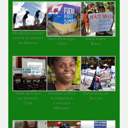
Wirakutas luchan
contra la minería
No a Dominga,
VALE mata,
en México
Chile
Brasil
Valle de Elqui
Atentan contra
Defensoras de
sin minería.
la Defensora
Bolivia
Chile
Francisca
Márquez