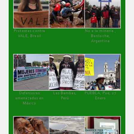
Protestas contra
No a la minería ,
VALE, Brasil
Bariloche,
Argentina
Defensoras
Las Bambas,
PUEBLA, Pue, 27
amenazadas en
Perú
Enero
México