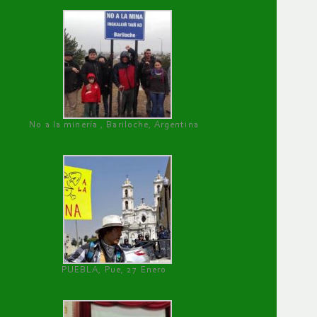
No a la minería , Bariloche, Argentina
PUEBLA, Pue, 27 Enero