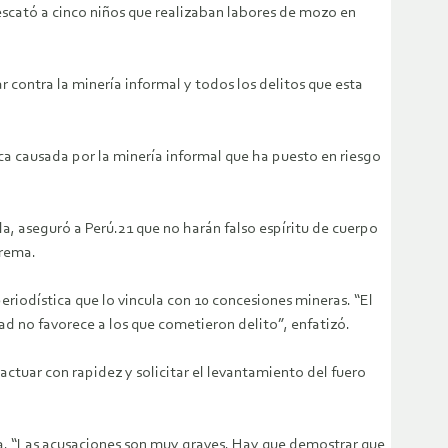
escató a cinco niños que realizaban labores de mozo en
 contra la minería informal y todos los delitos que esta
a causada por la minería informal que ha puesto en riesgo
a, aseguró a Perú.21 que no harán falso espíritu de cuerpo
prema.
periodística que lo vincula con 10 concesiones mineras. “El
d no favorece a los que cometieron delito”, enfatizó.
actuar con rapidez y solicitar el levantamiento del fuero
ia. “Las acusaciones son muy graves. Hay que demostrar que