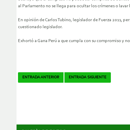
al Parlamento no se llega para ocultar los crímenes o lavar 
En opinión de Carlos Tubino, legislador de Fuerza 2011, 
cuestionado legislador.
Exhortó a Gana Perú a que cumpla con su compromiso y no l
Navegador
ENTRADA ANTERIOR
ENTRADA SIGUIENTE
de
artículos