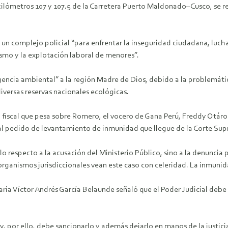
kilómetros 107 y 107.5 de la Carretera Puerto Maldonado–Cusco, se r
un complejo policial “para enfrentar la inseguridad ciudadana, luchar
ismo y la explotación laboral de menores”.
encia ambiental” a la región Madre de Dios, debido a la problemátic
versas reservas nacionales ecológicas.
 fiscal que pesa sobre Romero, el vocero de Gana Perú, Freddy Otárol
tual pedido de levantamiento de inmunidad que llegue de la Corte Su
o respecto a la acusación del Ministerio Público, sino a la denuncia 
ganismos jurisdiccionales vean este caso con celeridad. La inmunida
ria Víctor Andrés García Belaunde señaló que el Poder Judicial debe 
y, por ello, debe sancionarlo y además dejarlo en manos de la justic