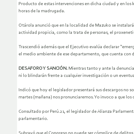
Producto de estas intervenciones en dicha ciudad y en los 
horas de la madrugada.
Otárola anunció que en la localidad de Mazuko se instalará 
actividad propicia, como la trata de personas, el proxenet
Trascendió además que el Ejecutivo evalúa declarar “emerg
el medio ambiente de ese departamento, que cuenta con di
DESAFORO Y SANCIÓN.
Mientras tanto y ante la denuncia
ni lo blindarán frente a cualquier investigación o un even
Indicó que hoy el legislador presentará sus descargos no sol
martes (mañana) nos pronunciaremos. Yo invoco a que los or
Consultado por Perú.21, el legislador de Alianza Parlamenta
parlamentario.
Subrayó que el Congreso no puede ser cómplice de delitos 