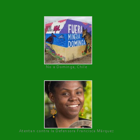
No a Dominga, Chile
Atentan contra la Defensora Francisca Márquez