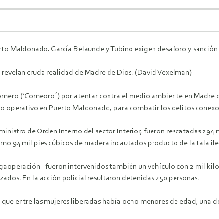
rto Maldonado. García Belaunde y Tubino exigen desaforo y sanción 
 revelan cruda realidad de Madre de Dios. (David Vexelman)
omero (‘Comeoro´) por atentar contra el medio ambiente en Madre de
sto operativo en Puerto Maldonado, para combatir los delitos conexos 
ministro de Orden Interno del sector Interior, fueron rescatadas 2
o 94 mil pies cúbicos de madera incautados producto de la tala ileg
aoperación– fueron intervenidos también un vehículo con 2 mil kilo
izados. En la acción policial resultaron detenidas 250 personas.
 que entre las mujeres liberadas había ocho menores de edad, una de