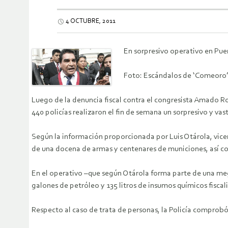
4 OCTUBRE, 2011
En sorpresivo operativo en Pue
Foto: Escándalos de ‘Comeoro’
Luego de la denuncia fiscal contra el congresista Amado R
440 policías realizaron el fin de semana un sorpresivo y va
Según la información proporcionada por Luis Otárola, vice
de una docena de armas y centenares de municiones, así com
En el operativo –que según Otárola forma parte de una meg
galones de petróleo y 135 litros de insumos químicos fiscal
Respecto al caso de trata de personas, la Policía comprobó