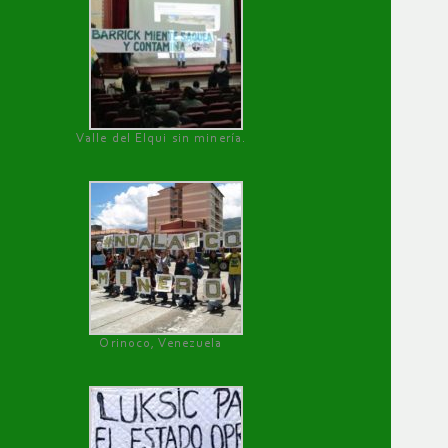
Valle del Elqui sin minería.
Orinoco, Venezuela