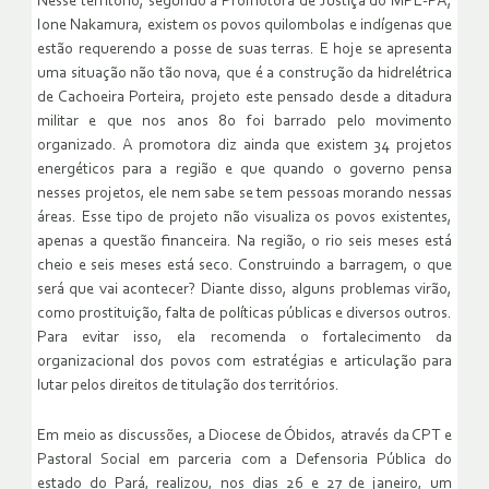
Nesse território, segundo a Promotora de Justiça do MPE-PA,
Ione Nakamura, existem os povos quilombolas e indígenas que
estão requerendo a posse de suas terras. E hoje se apresenta
uma situação não tão nova, que é a construção da hidrelétrica
de Cachoeira Porteira, projeto este pensado desde a ditadura
militar e que nos anos 80 foi barrado pelo movimento
organizado. A promotora diz ainda que existem 34 projetos
energéticos para a região e que quando o governo pensa
nesses projetos, ele nem sabe se tem pessoas morando nessas
áreas. Esse tipo de projeto não visualiza os povos existentes,
apenas a questão financeira. Na região, o rio seis meses está
cheio e seis meses está seco. Construindo a barragem, o que
será que vai acontecer? Diante disso, alguns problemas virão,
como prostituição, falta de políticas públicas e diversos outros.
Para evitar isso, ela recomenda o fortalecimento da
organizacional dos povos com estratégias e articulação para
lutar pelos direitos de titulação dos territórios.
Em meio as discussões, a Diocese de Óbidos, através da CPT e
Pastoral Social em parceria com a Defensoria Pública do
estado do Pará, realizou, nos dias 26 e 27 de janeiro, um