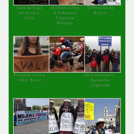
Valle de Elqui
Atentan contra
Defensoras de
sin minería.
la Defensora
Bolivia
Chile
Francisca
Márquez
Protestas contra
No a la minería ,
VALE, Brasil
Bariloche,
Argentina