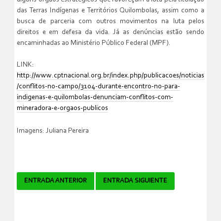
das Terras Indígenas e Territórios Quilombolas, assim como a
busca de parceria com outros movimentos na luta pelos
direitos e em defesa da vida. Já as denúncias estão sendo
encaminhadas ao Ministério Público Federal (MPF).
LINK:
http://www.cptnacional.org.br/index.php/publicacoes/noticias
/conflitos-no-campo/3104-durante-encontro-no-para-
indigenas-e-quilombolas-denunciam-conflitos-com-
mineradora-e-orgaos-publicos
Imagens: Juliana Pereira
Navegador
ENTRADA ANTERIOR
ENTRADA SIGUIENTE
de