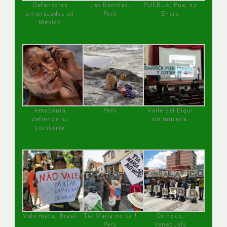
Defensoras
Las Bambas,
PUEBLA, Pue, 27
amenazadas en
Perú
Enero
México
Amazonía
Perú
Valle del Elqui
defiende su
sin minería.
territorio
Vale mata, Brasil
Tía María no va !
Orinoco,
Perú
Venezuela