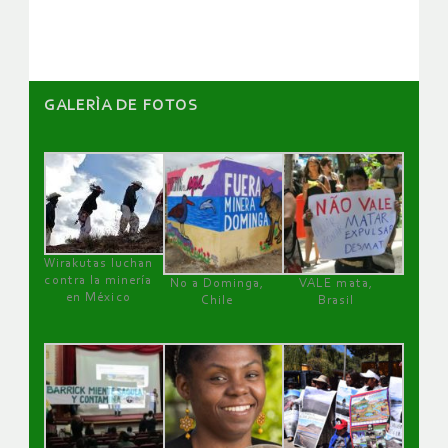
artículos
GALERÌA DE FOTOS
Wirakutas luchan
contra la minería
No a Dominga,
VALE mata,
en México
Chile
Brasil