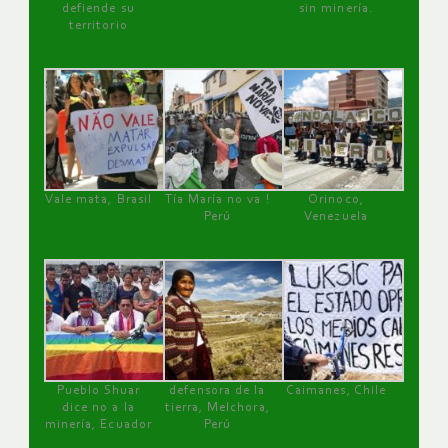
defiende su
sin minería.
territorio
Vale mata, Brasil
Tía María no va !
Orinoco,
Perú
Venezuela
Pueblo Shuar
defensora de la
Caimanes, Chile
dice no a la
tierra, Melchora,
minería, Ecuador
Perú