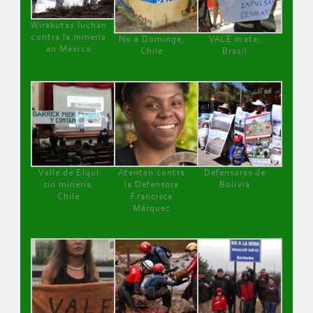
Wirakutas luchan
contra la minería
No a Dominga,
VALE mata,
en México
Chile
Brasil
Valle de Elqui
Atentan contra
Defensoras de
sin minería.
la Defensora
Bolivia
Chile
Francisca
Márquez