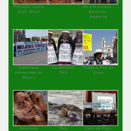
Protestas contra
No a la minería ,
VALE, Brasil
Bariloche,
Argentina
Defensoras
Las Bambas,
PUEBLA, Pue, 27
amenazadas en
Perú
Enero
México
Amazonía
Perú
Valle del Elqui