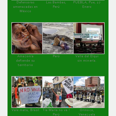
Defensoras
Las Bambas,
PUEBLA, Pue, 27
amenazadas en
Perú
Enero
México
Amazonía
Perú
Valle del Elqui
defiende su
sin minería.
territorio
Vale mata, Brasil
Tía María no va !
Orinoco,
Perú
Venezuela