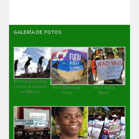
artículos
GALERÌA DE FOTOS
Wirakutas luchan
contra la minería
No a Dominga,
VALE mata,
en México
Chile
Brasil