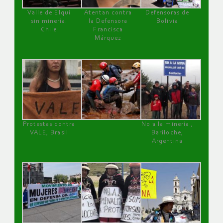
Valle de Elqui
Atentan contra
Defensoras de
sin minería.
la Defensora
Bolivia
Chile
Francisca
Márquez
Protestas contra
No a la minería ,
VALE, Brasil
Bariloche,
Argentina