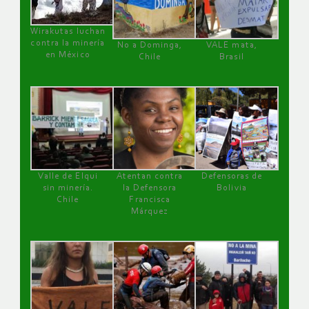
Wirakutas luchan
contra la minería
No a Dominga,
VALE mata,
en México
Chile
Brasil
Valle de Elqui
Atentan contra
Defensoras de
sin minería.
la Defensora
Bolivia
Chile
Francisca
Márquez