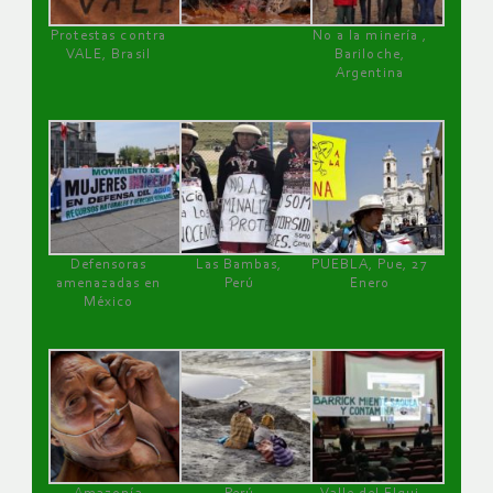
Protestas contra
No a la minería ,
VALE, Brasil
Bariloche,
Argentina
Defensoras
Las Bambas,
PUEBLA, Pue, 27
amenazadas en
Perú
Enero
México