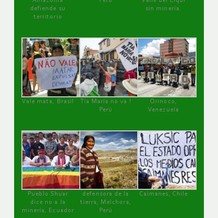
Amazonía
Perú
Valle del Elqui
defiende su
sin minería.
territorio
Vale mata, Brasil
Tía María no va !
Orinoco,
Perú
Venezuela
Pueblo Shuar
defensora de la
Caimanes, Chile
dice no a la
tierra, Melchora,
minería, Ecuador
Perú