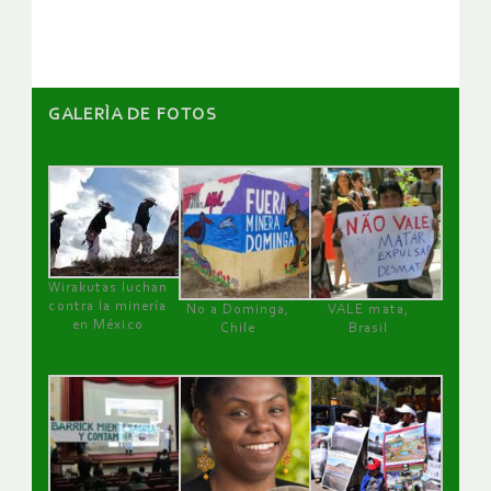
artículos
GALERÌA DE FOTOS
Wirakutas luchan
contra la minería
No a Dominga,
VALE mata,
en México
Chile
Brasil