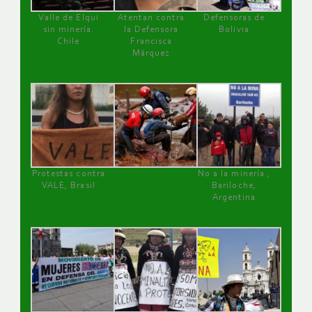
Valle de Elqui
Atentan contra
Defensoras de
sin minería.
la Defensora
Bolivia
Chile
Francisca
Márquez
Protestas contra
No a la minería ,
VALE, Brasil
Bariloche,
Argentina