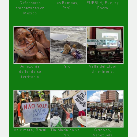
Defensoras
Las Bambas,
PUEBLA, Pue, 27
amenazadas en
Perú
Enero
México
Amazonía
Perú
Valle del Elqui
defiende su
sin minería.
territorio
Vale mata, Brasil
Tía María no va !
Orinoco,
Perú
Venezuela