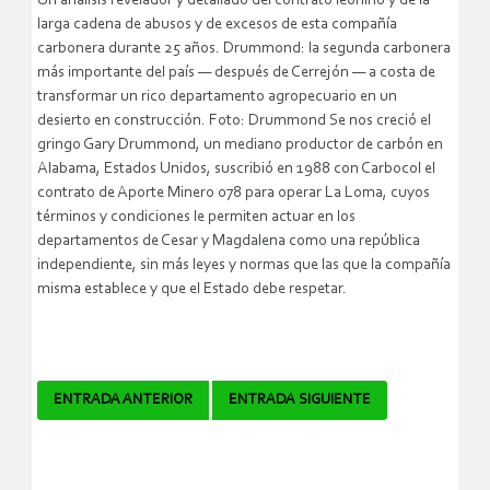
Un análisis revelador y detallado del contrato leonino y de la
larga cadena de abusos y de excesos de esta compañía
carbonera durante 25 años. Drummond: la segunda carbonera
más importante del país — después de Cerrejón — a costa de
transformar un rico departamento agropecuario en un
desierto en construcción. Foto: Drummond Se nos creció el
gringo Gary Drummond, un mediano productor de carbón en
Alabama, Estados Unidos, suscribió en 1988 con Carbocol el
contrato de Aporte Minero 078 para operar La Loma, cuyos
términos y condiciones le permiten actuar en los
departamentos de Cesar y Magdalena como una república
independiente, sin más leyes y normas que las que la compañía
misma establece y que el Estado debe respetar.
Navegador
ENTRADA ANTERIOR
ENTRADA SIGUIENTE
de