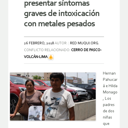
presentar síntomas
graves de intoxicación
con metales pesados
26 FEBRERO, 2018
AUTOR:
RED MUQUI.ORG.
CONFLICTO RELACIONADO:
CERRO DE PASCO-
VOLCÁN-LIMA
Hernan
Pahucar
á e Hilda
Monago
, Los
padres
de dos
niñas
que