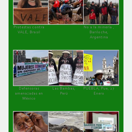
Protestas contra
No a la minería ,
VALE, Brasil
Bariloche,
Argentina
Defensoras
Las Bambas,
PUEBLA, Pue, 27
amenazadas en
Perú
Enero
México