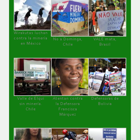
Wirakutas luchan
contra la minería
No a Dominga,
VALE mata,
en México
Chile
Brasil
Valle de Elqui
Atentan contra
Defensoras de
sin minería.
la Defensora
Bolivia
Chile
Francisca
Márquez