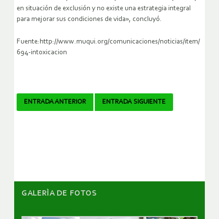
en situación de exclusión y no existe una estrategia integral
para mejorar sus condiciones de vida», concluyó.
Fuente:http://www.muqui.org/comunicaciones/noticias/item/
694-intoxicacion
Navegador
ENTRADA ANTERIOR
ENTRADA SIGUIENTE
de
artículos
GALERÌA DE FOTOS