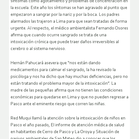
síntomas como agotamiento y problemas de concentración en
la escuela. Este año los síntomas se han agravado al punto que
empezaron a sangrar por la nariz y por la boca. Los padres
alarmados las trajeron a Lima para que sean tratadas de forma
urgente. Al respecto, el médico ambientalista Fernando Osores
afirma que cuando ocurre sangrado se trata de una
intoxicación crónica que puede traer daños irreversibles al
cerebro o al sistema nervioso.
Hernán Pahucará asevera que “nos están dando
medicamentos para calmar el sangrado, la ha revisado la
psicóloga y nos ha dicho que hay muchas deficiencias, pero no
están tratando el problema mayor de la intoxicación”. La
madre de las pequeñas afirma que no tienen las condiciones
económicas para quedarse en Lima y que no pueden regresar a
Pasco ante el eminente riesgo que corren las niñas.
Red Muqui llamó la atención sobre la intoxicación de niños en
Pasco el año pasado, El informe de atención médica de salud
en habitantes de Cerro de Pasco y La Oroya y Situación de
pasivos ambientales de San Mateo dio a conocer que los