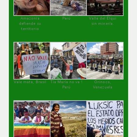
Amazonía
Perú
Valle del Elqui
defiende su
sin minería.
territorio
Vale mata, Brasil
Tía María no va !
Orinoco,
Perú
Venezuela