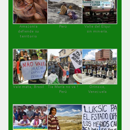
Amazonía
Perú
Valle del Elqui
defiende su
sin minería.
territorio
Vale mata, Brasil
Tía María no va !
Orinoco,
Perú
Venezuela