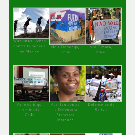
Wirakutas luchan
contra la minería
No a Dominga,
VALE mata,
en México
Chile
Brasil
Valle de Elqui
Atentan contra
Defensoras de
sin minería.
la Defensora
Bolivia
Chile
Francisca
Márquez