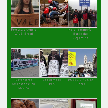
Protestas contra
No a la minería ,
VALE, Brasil
Bariloche,
Argentina
Defensoras
Las Bambas,
PUEBLA, Pue, 27
amenazadas en
Perú
Enero
México