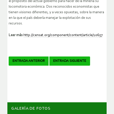
el propósito del actual gobierno para hacer de la minería su
locomotora económica. Dos reconocidos economistas que
tienen visiones diferentes, y a veces opuestas, sobre la manera
en la que el país debería manejar la explotación de sus
recursos.
Leer más
http://censat.org/component/content/article/10657
Navegador
ENTRADA ANTERIOR
ENTRADA SIGUIENTE
de
artículos
GALERÌA DE FOTOS