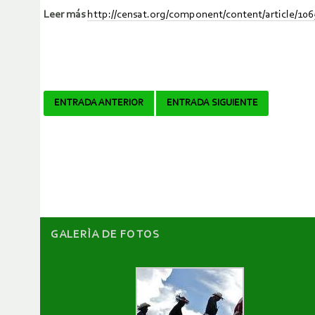
Leer más
http://censat.org/component/content/article/106
Navegador
ENTRADA ANTERIOR
ENTRADA SIGUIENTE
de
artículos
GALERÌA DE FOTOS