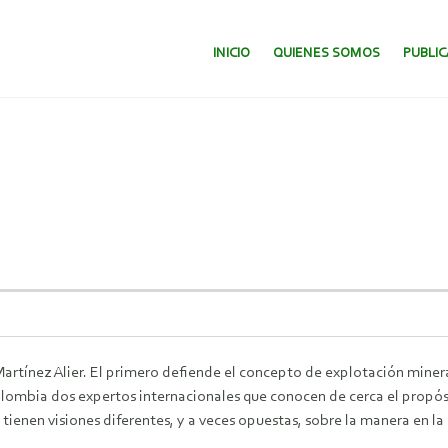
SALTAR AL CONTENIDO.
INICIO
QUIENES SOMOS
PUBLI
Martínez Alier. El primero defiende el concepto de explotación minera
olombia dos expertos internacionales que conocen de cerca el propósi
en visiones diferentes, y a veces opuestas, sobre la manera en la q