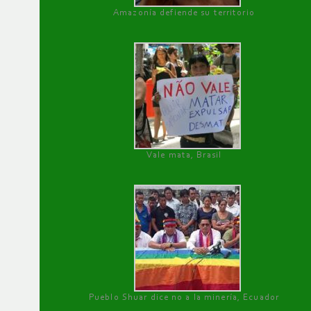
Amazonía defiende su territorio
Vale mata, Brasil
Pueblo Shuar dice no a la minería, Ecuador