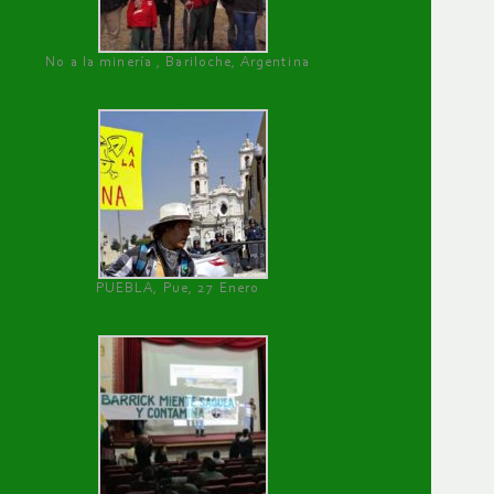
No a la minería , Bariloche, Argentina
PUEBLA, Pue, 27 Enero