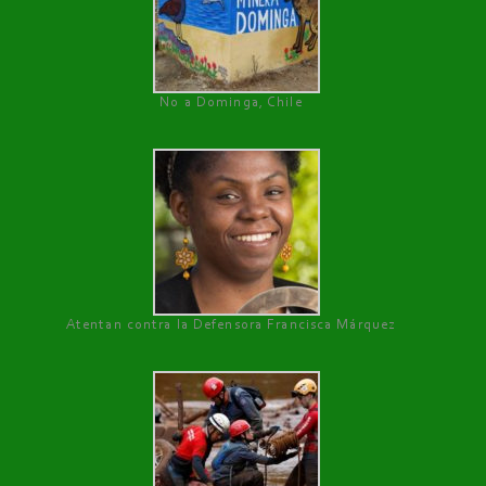
No a Dominga, Chile
Atentan contra la Defensora Francisca Márquez