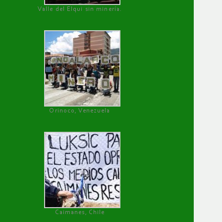
Valle del Elqui sin minería.
Orinoco, Venezuela
Caimanes, Chile