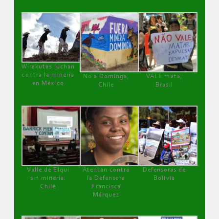
Wirakutas luchan
contra la minería
No a Dominga,
VALE mata,
en México
Chile
Brasil
Valle de Elqui
Atentan contra
Defensoras de
sin minería.
la Defensora
Bolivia
Chile
Francisca
Márquez