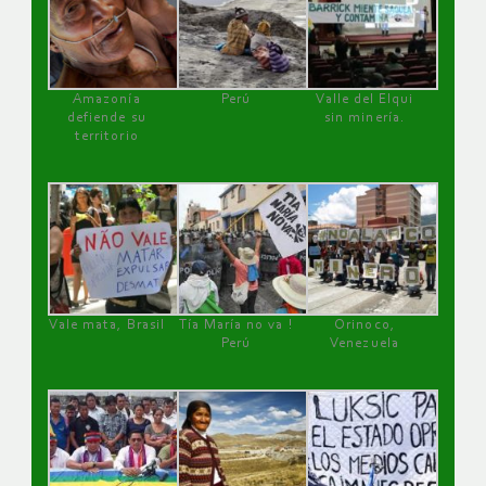
Amazonía
Perú
Valle del Elqui
defiende su
sin minería.
territorio
Vale mata, Brasil
Tía María no va !
Orinoco,
Perú
Venezuela