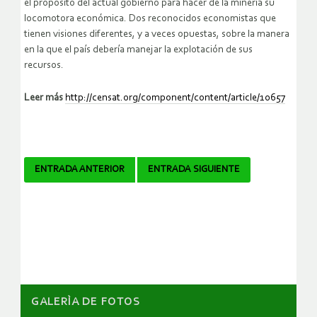
el propósito del actual gobierno para hacer de la minería su
locomotora económica. Dos reconocidos economistas que
tienen visiones diferentes, y a veces opuestas, sobre la manera
en la que el país debería manejar la explotación de sus
recursos.
Leer más
http://censat.org/component/content/article/10657
Navegador
ENTRADA ANTERIOR
ENTRADA SIGUIENTE
de
artículos
GALERÌA DE FOTOS