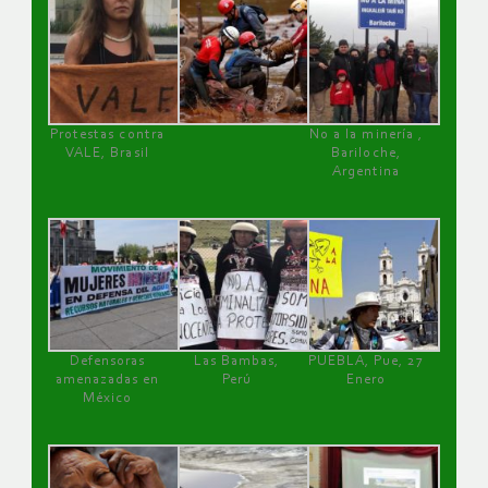
Protestas contra
No a la minería ,
VALE, Brasil
Bariloche,
Argentina
Defensoras
Las Bambas,
PUEBLA, Pue, 27
amenazadas en
Perú
Enero
México