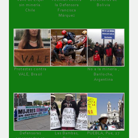
sin minería.
la Defensora
Bolivia
Chile
Francisca
Márquez
Protestas contra
No a la minería ,
VALE, Brasil
Bariloche,
Argentina
Defensoras
Las Bambas,
PUEBLA, Pue, 27