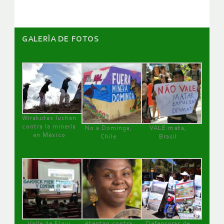
GALERÌA DE FOTOS
Wirakutas luchan
contra la minería
No a Dominga,
VALE mata,
en México
Chile
Brasil
Valle de Elqui
Atentan contra
Defensoras de