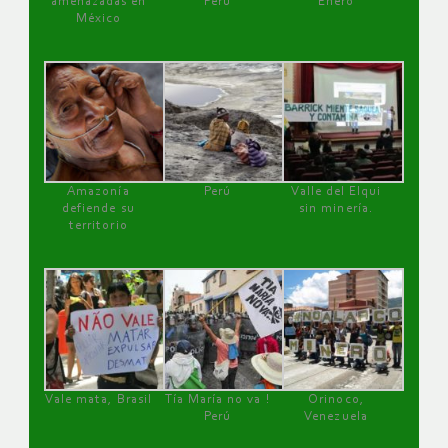
amenazadas en
Perú
Enero
México
Amazonía
Perú
Valle del Elqui
defiende su
sin minería.
territorio
Vale mata, Brasil
Tía María no va !
Orinoco,
Perú
Venezuela