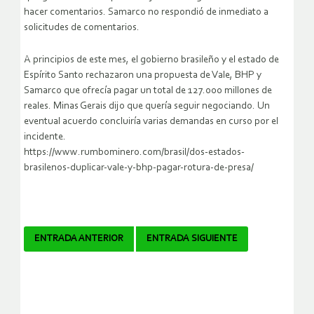
hacer comentarios. Samarco no respondió de inmediato a
solicitudes de comentarios.
A principios de este mes, el gobierno brasileño y el estado de
Espírito Santo rechazaron una propuesta de Vale, BHP y
Samarco que ofrecía pagar un total de 127.000 millones de
reales. Minas Gerais dijo que quería seguir negociando. Un
eventual acuerdo concluiría varias demandas en curso por el
incidente.
https://www.rumbominero.com/brasil/dos-estados-
brasilenos-duplicar-vale-y-bhp-pagar-rotura-de-presa/
Navegador
ENTRADA ANTERIOR
ENTRADA SIGUIENTE
de
artículos