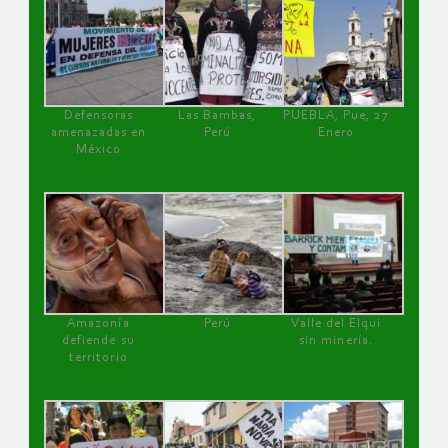
Defensoras
Las Bambas,
PUEBLA, Pue, 27
amenazadas en
Perú
Enero
México
Amazonía
Perú
Valle del Elqui
defiende su
sin minería.
territorio