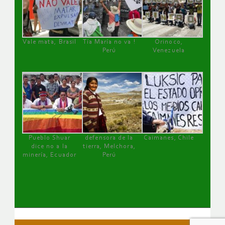
Vale mata, Brasil
Tía María no va !
Orinoco,
Perú
Venezuela
Pueblo Shuar
defensora de la
Caimanes, Chile
dice no a la
tierra, Melchora,
minería, Ecuador
Perú