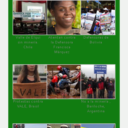
Valle de Elqui
Atentan contra
Defensoras de
sin minería.
la Defensora
Bolivia
Chile
Francisca
Márquez
Protestas contra
No a la minería ,
VALE, Brasil
Bariloche,
Argentina