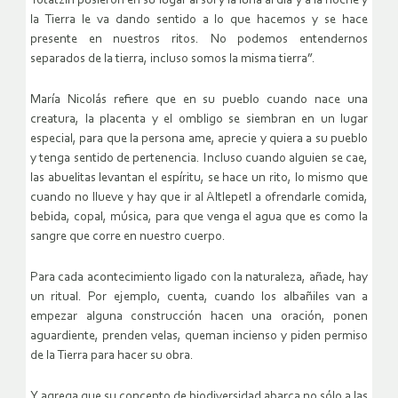
Totatzin pusieron en su lugar al sol y la luna al día y a la noche y
la Tierra le va dando sentido a lo que hacemos y se hace
presente en nuestros ritos. No podemos entendernos
separados de la tierra, incluso somos la misma tierra”.
María Nicolás refiere que en su pueblo cuando nace una
creatura, la placenta y el ombligo se siembran en un lugar
especial, para que la persona ame, aprecie y quiera a su pueblo
y tenga sentido de pertenencia. Incluso cuando alguien se cae,
las abuelitas levantan el espíritu, se hace un rito, lo mismo que
cuando no llueve y hay que ir al Altlepetl a ofrendarle comida,
bebida, copal, música, para que venga el agua que es como la
sangre que corre en nuestro cuerpo.
Para cada acontecimiento ligado con la naturaleza, añade, hay
un ritual. Por ejemplo, cuenta, cuando los albañiles van a
empezar alguna construcción hacen una oración, ponen
aguardiente, prenden velas, queman incienso y piden permiso
de la Tierra para hacer su obra.
Y agrega que su concepto de biodiversidad abarca no sólo a las