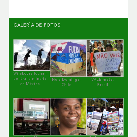
GALERÌA DE FOTOS
Wirakutas luchan
contra la minería
No a Dominga,
VALE mata,
en México
Chile
Brasil