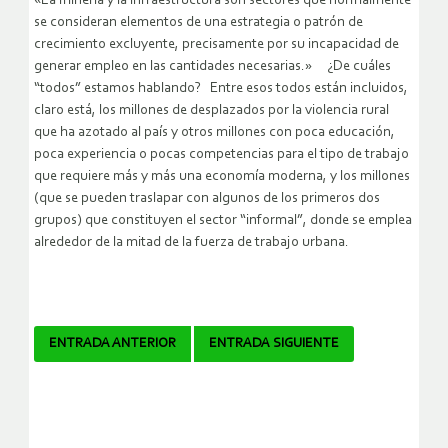
«La minería y la infraestructura son sectores que normalmente
se consideran elementos de una estrategia o patrón de
crecimiento excluyente, precisamente por su incapacidad de
generar empleo en las cantidades necesarias.» ¿De cuáles
“todos” estamos hablando? Entre esos todos están incluidos,
claro está, los millones de desplazados por la violencia rural
que ha azotado al país y otros millones con poca educación,
poca experiencia o pocas competencias para el tipo de trabajo
que requiere más y más una economía moderna, y los millones
(que se pueden traslapar con algunos de los primeros dos
grupos) que constituyen el sector “informal”, donde se emplea
alrededor de la mitad de la fuerza de trabajo urbana.
Navegador
ENTRADA ANTERIOR
ENTRADA SIGUIENTE
de
artículos