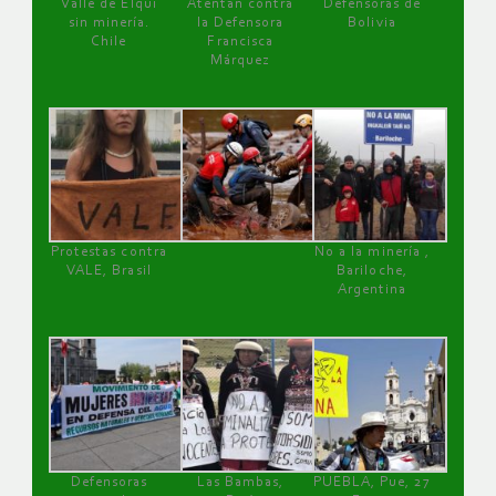
Valle de Elqui
Atentan contra
Defensoras de
sin minería.
la Defensora
Bolivia
Chile
Francisca
Márquez
Protestas contra
No a la minería ,
VALE, Brasil
Bariloche,
Argentina
Defensoras
Las Bambas,
PUEBLA, Pue, 27