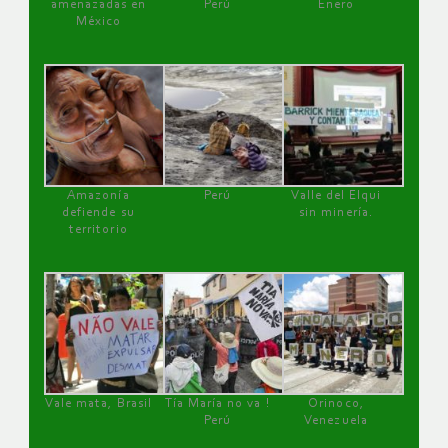
amenazadas en
Perú
Enero
México
Amazonía
Perú
Valle del Elqui
defiende su
sin minería.
territorio
Vale mata, Brasil
Tía María no va !
Orinoco,
Perú
Venezuela