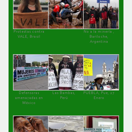
Protestas contra
No a la minería ,
VALE, Brasil
Bariloche,
Argentina
Defensoras
Las Bambas,
PUEBLA, Pue, 27
amenazadas en
Perú
Enero
México