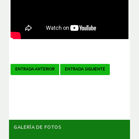
Navegador
ENTRADA ANTERIOR
ENTRADA SIGUIENTE
de
artículos
GALERÌA DE FOTOS