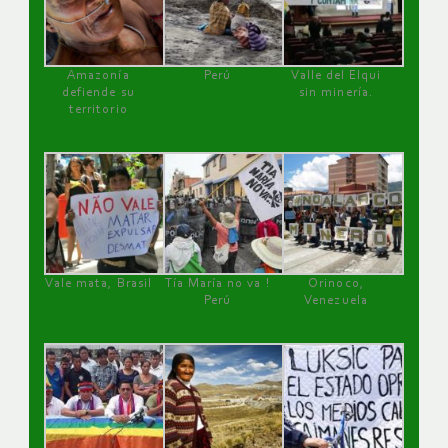
Amazonía
Perú
Valle del Elqui
defiende su
sin minería.
territorio
Vale mata, Brasil
Tía María no va !
Orinoco,
Perú
Venezuela