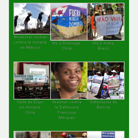
Wirakutas luchan
contra la minería
No a Dominga,
VALE mata,
en México
Chile
Brasil
Valle de Elqui
Atentan contra
Defensoras de
sin minería.
la Defensora
Bolivia
Chile
Francisca
Márquez