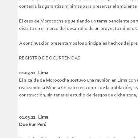
contenía las garantías mínimas para preservar el ambiente 
El caso de Morococha sigue siendo un tema pendiente para 
distrito en el marco del desarrollo de un proyecto minero 
A continuación presentamos los principales hechos del pres
REGISTRO DE OCURRENCIAS
01.03.12 Lima
El alcalde de Morococha sostuvo una reunión en Lima con el
realizando la Minera Chinalco en contra de la población, as
construcción, sin tener el estudio de riesgos de dicha zona, 
01.03.12 Lima
Doe Run Perú