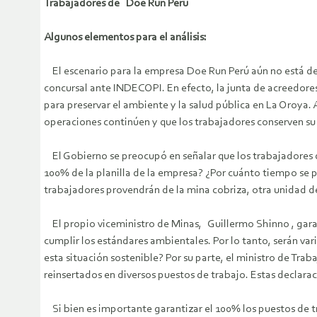
Trabajadores de Doe Run Perú
Algunos elementos para el análisis:
El escenario para la empresa Doe Run Perú aún no está defi
concursal ante INDECOPI. En efecto, la junta de acreedores
para preservar el ambiente y la salud pública en La Oroya. 
operaciones continúen y que los trabajadores conserven su
El Gobierno se preocupó en señalar que los trabajadores de
100% de la planilla de la empresa? ¿Por cuánto tiempo se 
trabajadores provendrán de la mina cobriza, otra unidad 
El propio viceministro de Minas, Guillermo Shinno , garant
cumplir los estándares ambientales. Por lo tanto, serán var
esta situación sostenible? Por su parte, el ministro de Traba
reinsertados en diversos puestos de trabajo. Estas declaraci
Si bien es importante garantizar el 100% los puestos de 