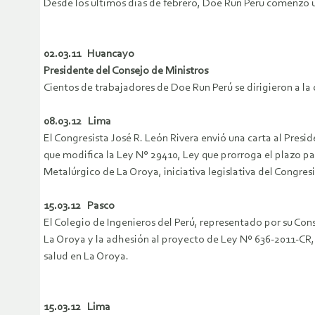
Desde los últimos días de febrero, Doe Run Perú comenzó 
02.03.11 Huancayo
Presidente del Consejo de Ministros
Cientos de trabajadores de Doe Run Perú se dirigieron a l
08.03.12 Lima
El Congresista José R. León Rivera envió una carta al Presi
que modifica la Ley N° 29410, Ley que prorroga el plazo pa
Metalúrgico de La Oroya, iniciativa legislativa del Congresi
15.03.12 Pasco
El Colegio de Ingenieros del Perú, representado por su Co
La Oroya y la adhesión al proyecto de Ley Nº 636-2011-CR,
salud en La Oroya.
15.03.12 Lima