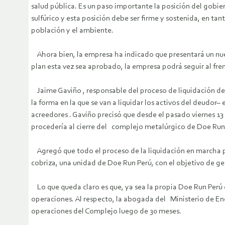
salud pública. Es un paso importante la posición del gobie
sulfúrico y esta posición debe ser firme y sostenida, en ta
población y el ambiente.
Ahora bien, la empresa ha indicado que presentará un nuev
plan esta vez sea aprobado, la empresa podrá seguir al fren
Jaime Gaviño , responsable del proceso de liquidación de 
la forma en la que se van a liquidar los activos del deudor
acreedores . Gaviño precisó que desde el pasado viernes 13 d
procedería al cierre del complejo metalúrgico de Doe Run 
Agregó que todo el proceso de la liquidación en marcha por
cobriza, una unidad de Doe Run Perú, con el objetivo de ge
Lo que queda claro es que, ya sea la propia Doe Run Perú o u
operaciones. Al respecto, la abogada del Ministerio de Ene
operaciones del Complejo luego de 30 meses.