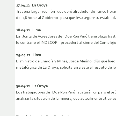
17.04.12 La Oroya
Tras una larga reunión que duró alrededor de cinco horas
de 48 horas al Gobierno para que les asegure su estabilida
18.04.12 Lima
La Junta de Acreedores de Doe Run Perú tiene plazo hasta 
lo contrario el INDECOPI procederá al cierre del Complej
25.04.12 Lima
El ministro de Energía y Minas, Jorge Merino, dijo que lu
metalúrgica de La Oroya, solicitarán a este el respeto de l
30.04.12 La Oroya
Los trabajadores de Doe Run Perú acatarán un paro el próx
analizar la situación de la minera, que actualmente atravi