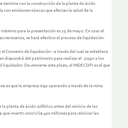
e termine con la construcción de la planta de ácido
da con emisiones tóxicas que afectan la salud de la
o máximo para la presentación es 25 de mayo. En caso el
s necesarias, se hará efectivo el proceso de liquidación.
l Convenio de liquidación –a través del cual se establece
uien dispondrá del patrimonio para realizar el pago a los
 el liquidador. De vencerse este plazo, el INDECOPI es el que
dea es que la empresa siga operando a través de la mina
la planta de ácido sulfúrico antes del reinicio de las
que invertir unos US$ 400 millones para reiniciar las