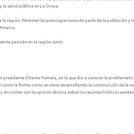
y la salud pública en La Oroya.
la región. Persisten las preocupaciones de parte de la población y l
Chinalco.
ente periodo en la región Junín:
 presidente Ollanta Humala, en la que dio a conocer la problemática
í como la forma como se viene desarrollando la construcción de la nu
y sin contar con la opinión técnica sobre los recursos hídricos existe