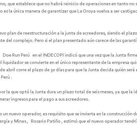
rno, que establece que no habrá reinicio de operaciones en tanto no s
nto es la única manera de garantizar que La Oroya vuelva a ser castiga
o plan de reestructuración a la junta de acreedores, siendo el plaz
te del complejo. Pero si el plan presentado aún carece de las garantía
Doe Run Perú en el INDECOPI indicó que una vez que la Junta firme e
– el liquidador se convierte en el único representante de la empresa q
e abril corre el plazo de 30 días para que la Junta decida quién será
Perú .
 la que optó la Junta dura un plazo total de seis meses, ya que la i
nerar ingresos para el pago a sus acreedores.
n nuevo operador, es requisito que se invierta en la construcción de 
rgía y Minas , Rosario Patiño , estimó que el nuevo operador tendría 