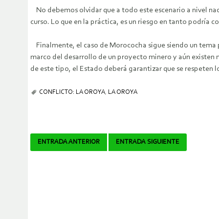
No debemos olvidar que a todo este escenario a nivel naci
curso. Lo que en la práctica, es un riesgo en tanto podría 
Finalmente, el caso de Morococha sigue siendo un tema pen
marco del desarrollo de un proyecto minero y aún existen 
de este tipo, el Estado deberá garantizar que se respeten l
CONFLICTO: LA OROYA
,
LA OROYA
Navegador
ENTRADA ANTERIOR
ENTRADA SIGUIENTE
de
artículos