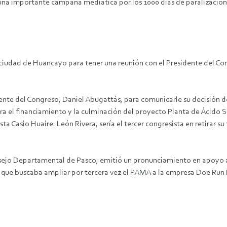
una importante campaña mediática por los 1000 días de paralizació
a ciudad de Huancayo para tener una reunión con el Presidente del Co
dente del Congreso, Daniel Abugattás, para comunicarle su decisión d
ra el financiamiento y la culminación del proyecto Planta de Ácido 
sta Casio Huaire. León Rivera, sería el tercer congresista en retirar 
nsejo Departamental de Pasco, emitió un pronunciamiento en apoyo a
 que buscaba ampliar por tercera vez el PAMA a la empresa Doe Run Pe