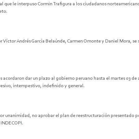
 que le interpuso Cormin Trafigura a los ciudadanos norteamericanos
eto.
or Víctor Andrés García Belaúnde, Carmen Omonte y Daniel Mora, se 
cordaron dar un plazo al gobierno peruano hasta el martes 03 de ab
esivo, intempestivo, indefinido y general.
 unanimidad, no aprobar el plan de reestructuración presentado por
el INDECOPI.