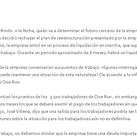
nido. A la fecha, quién va a determinar el futuro cercano de la empr
 decidió rechazar el plan de reestructuración presentado por la empr
Así, la empresa entró en un proceso de liquidación en marcha, que sup
 trabajo. Durante un periodo aproximado de 6 meses, habrá un liqui
 la empresa conservarían sus puestos de trabajo. Algunas interrogan
puede mantener una situación de esta naturaleza? De acuerdo a la in
de Doe Run.
izó los puestos de los 3.500 trabajadores de Doe Run , sin embargo 
ios meses los que se deberá asumir el pago de los trabajadores sin qu
jo, José Villena, dijo que una salida para los trabajadores podría ser 
ones sobre la situación para los trabajadores aún no es definitiva.
trabajo, no debemos olvidar que la empresa tiene una deuda import