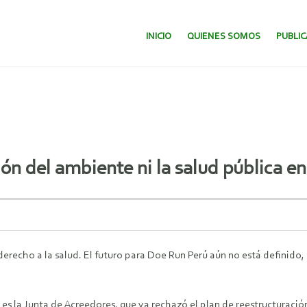
SALTAR AL CONTENIDO.
INICIO
QUIENES SOMOS
PUBLI
ón del ambiente ni la salud pública e
 derecho a la salud. El futuro para Doe Run Perú aún no está definid
, es la Junta de Acreedores, que ya rechazó el plan de reestructuraci