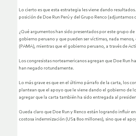
Lo cierto es que esta estrategia les viene dando resultad
posición de Doe Run Perú y del Grupo Renco (adjuntamos c
¿Qué argumentos han sido presentados por este grupo de c
gobierno peruano y que pueden ser víctimas, nada menos, 
(PAMA), mientras que el gobierno peruano, a través de Act
Los congresistas norteamericanos agregan que Doe Run ha t
han negado rotundamente.
Lo más grave es que en el último párrafo de la carta, los 
plantean que el apoyo que le viene dando el gobierno de lo
agregar que la carta también ha sido entregada al presid
Queda claro que Doe Run y Renco están logrando influir en 
costosa indemnización (US$ 800 millones), sino que el apoy