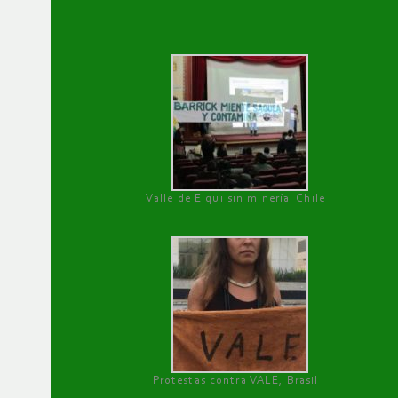
Valle de Elqui sin minería. Chile
Protestas contra VALE, Brasil