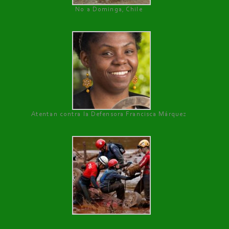
No a Dominga, Chile
Atentan contra la Defensora Francisca Márquez