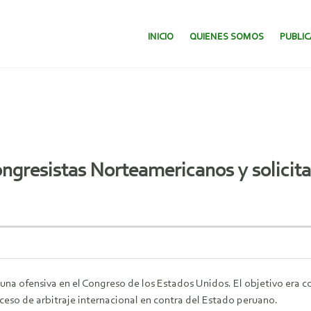
SALTAR AL CONTENIDO.
INICIO
QUIENES SOMOS
PUBLI
gresistas Norteamericanos y solicitan
una ofensiva en el Congreso de los Estados Unidos. El objetivo era 
oceso de arbitraje internacional en contra del Estado peruano.