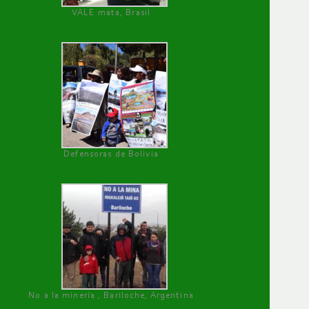
VALE mata, Brasil
Defensoras de Bolivia
No a la minería , Bariloche, Argentina