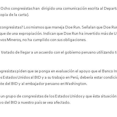
os. Ocho congresistas han dirigido una comunicación escrita al Dep
opia de la carta).
ongresistas? Los mismos que maneja Doe Run. Señalan que Doe Run ha
que de una expropiación. Indican que Doe Run ha invertido más de U
ivos Mineros, no ha cumplido con sus obligaciones.
ratado de llegar a un acuerdo con el gobierno peruano utilizando t
congresistas piden que se ponga en evaluación el apoyo que el Banco I
s Estados Unidos al BID y a su trabajo en Perú, debería estar condic
ente del BID y al embajador peruano en Washington.
un grupo de congresistas de los Estados Unidos y que ésta situación n
o del BID a nuestro país se vea afectado.