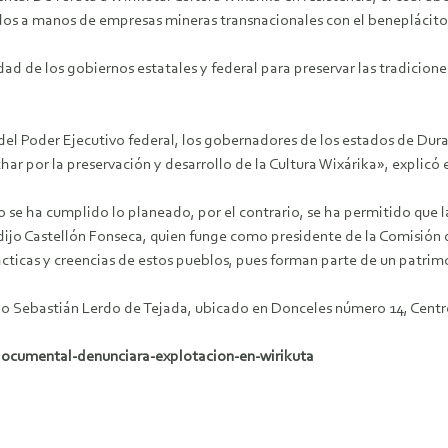
rados a manos de empresas mineras transnacionales con el benepláci
dad de los gobiernos estatales y federal para preservar las tradicione
r del Poder Ejecutivo federal, los gobernadores de los estados de Dura
 por la preservación y desarrollo de la Cultura Wixárika», explicó e
e ha cumplido lo planeado, por el contrario, se ha permitido que la 
 dijo Castellón Fonseca, quien funge como presidente de la Comisión 
ácticas y creencias de estos pueblos, pues forman parte de un patri
rio Sebastián Lerdo de Tejada, ubicado en Donceles número 14, Centro 
ocumental-denunciara-explotacion-en-wirikuta