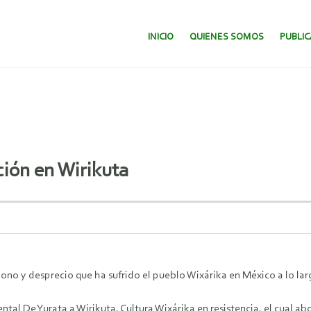
SALTAR AL CONTENIDO.
INICIO
QUIENES SOMOS
PUBLI
ión en Wirikuta
o y desprecio que ha sufrido el pueblo Wixárika en México a lo larg
tal De Yurata a Wirikuta. Cultura Wixárika en resistencia, el cual a