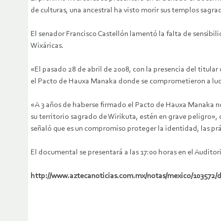
de culturas, una ancestral ha visto morir sus templos sag
El senador Francisco Castellón lamentó la falta de sensibili
Wixáricas.
«El pasado 28 de abril de 2008, con la presencia del titula
el Pacto de Hauxa Manaka donde se comprometieron a luchar
«A 3 años de haberse firmado el Pacto de Hauxa Manaka no s
su territorio sagrado de Wirikuta, estén en grave peligro»,
señaló que es un compromiso proteger la identidad, las pr
El documental se presentará a las 17:00 horas en el Audito
http://www.aztecanoticias.com.mx/notas/mexico/103572/d