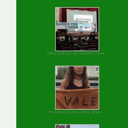
Valle de Elqui sin minería. Chile
Protestas contra VALE, Brasil