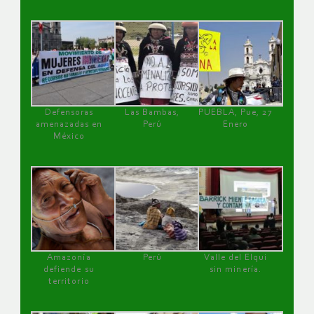
Defensoras
Las Bambas,
PUEBLA, Pue, 27
amenazadas en
Perú
Enero
México
Amazonía
Perú
Valle del Elqui
defiende su
sin minería.
territorio