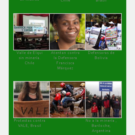
Chile
Brasil
Valle de Elqui
Atentan contra
Defensoras de
sin minería.
la Defensora
Bolivia
Chile
Francisca
Márquez
Protestas contra
No a la minería ,
VALE, Brasil
Bariloche,
Argentina