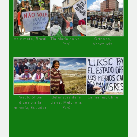
Vale mata, Brasil
Tía María no va !
Orinoco,
Perú
Venezuela
Pueblo Shuar
defensora de la
Caimanes, Chile
dice no a la
tierra, Melchora,
minería, Ecuador
Perú