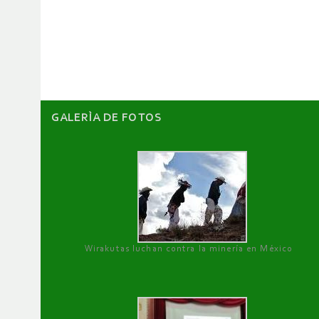
de
artículos
GALERÌA DE FOTOS
Wirakutas luchan contra la minería en México