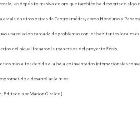
mala, un depósito masivo de oro que también ha despertado algo de
ga escala en otros países de Centroamérica, como Honduras y Panamá
uvo una relación cargada de problemas con los habitantes locales dur
ecios del níquel frenaron la reapertura del proyecto Fénix.
cios más altos debido a la baja en inventarios internacionales conv
omprometido a desarrollar la mina.
; Editado por Marion Giraldo)