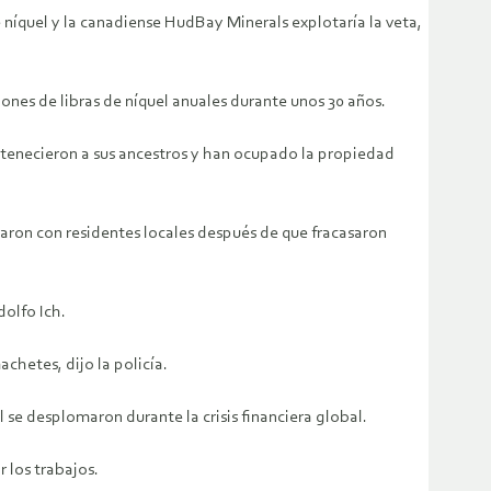
e níquel y la canadiense HudBay Minerals explotaría la veta,
lones de libras de níquel anuales durante unos 30 años.
ertenecieron a sus ancestros y han ocupado la propiedad
ron con residentes locales después de que fracasaron
dolfo Ich.
hetes, dijo la policía.
se desplomaron durante la crisis financiera global.
 los trabajos.