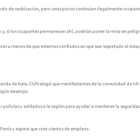
cuerdo de reubicación, pero unos pocos continúan ilegalmente ocupa
o y, si los ocupantes permanecen ahí, podrían poner la mina en peligr
es a menos de que estemos confiados en que sea respetado el estado
na herida de bala. CGN alegó que manifestantes de la comunidad de Ic
ngún desalojo.
policías y soldados a la región para ayudar a mantener la seguridad
enix y espera que cree cientos de empleos.