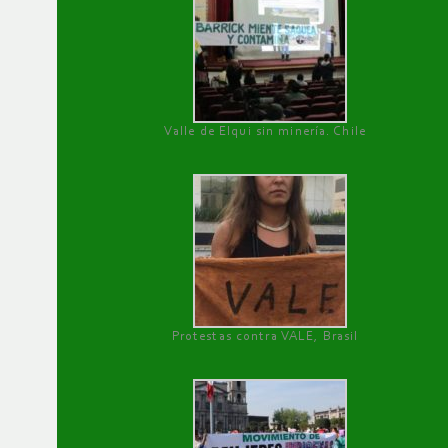
Valle de Elqui sin minería. Chile
Protestas contra VALE, Brasil