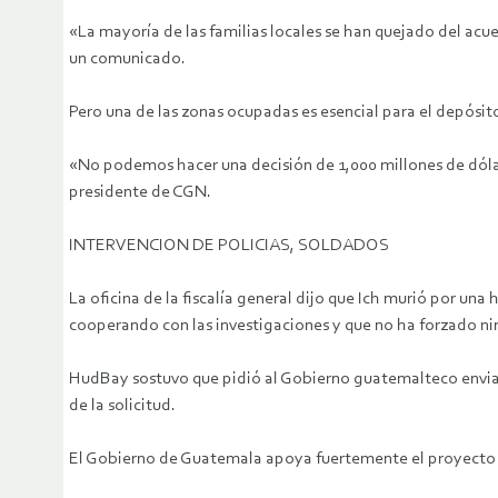
«La mayoría de las familias locales se han quejado del a
un comunicado.
Pero una de las zonas ocupadas es esencial para el depósit
«No podemos hacer una decisión de 1,000 millones de dólar
presidente de CGN.
INTERVENCION DE POLICIAS, SOLDADOS
La oficina de la fiscalía general dijo que Ich murió por u
cooperando con las investigaciones y que no ha forzado ni
HudBay sostuvo que pidió al Gobierno guatemalteco enviar 
de la solicitud.
El Gobierno de Guatemala apoya fuertemente el proyecto F