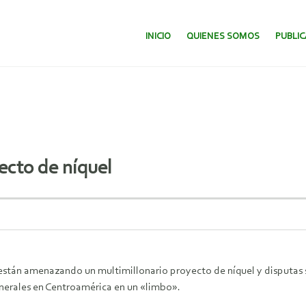
SALTAR AL CONTENIDO.
INICIO
QUIENES SOMOS
PUBLI
ecto de níquel
tán amenazando un multimillonario proyecto de níquel y disputas so
nerales en Centroamérica en un «limbo».