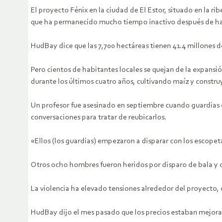
El proyecto Fénix en la ciudad de El Estor, situado en la r
que ha permanecido mucho tiempo inactivo después de hab
HudBay dice que las 7,700 hectáreas tienen 41.4 millones de
Pero cientos de habitantes locales se quejan de la expansi
durante los últimos cuatro años, cultivando maíz y constru
Un profesor fue asesinado en septiembre cuando guardias 
conversaciones para tratar de reubicarlos.
«Ellos (los guardias) empezaron a disparar con los escopeta
Otros ocho hombres fueron heridos por disparo de bala y c
La violencia ha elevado tensiones alrededor del proyecto, 
HudBay dijo el mes pasado que los precios estaban mejorand