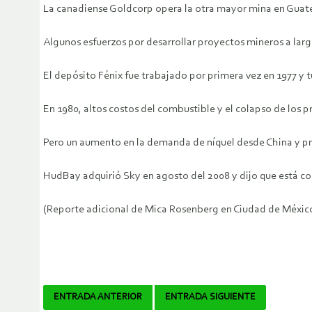
La canadiense Goldcorp opera la otra mayor mina en Guate
Algunos esfuerzos por desarrollar proyectos mineros a lar
El depósito Fénix fue trabajado por primera vez en 1977 y t
En 1980, altos costos del combustible y el colapso de los pr
Pero un aumento en la demanda de níquel desde China y pre
HudBay adquirió Sky en agosto del 2008 y dijo que está c
(Reporte adicional de Mica Rosenberg en Ciudad de México
Navegador
ENTRADA ANTERIOR
ENTRADA SIGUIENTE