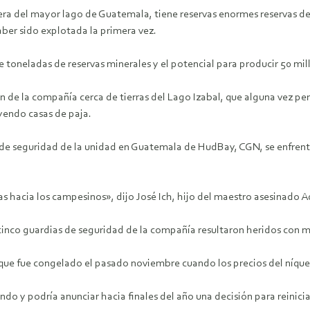
ibera del mayor lago de Guatemala, tiene reservas enormes reservas d
er sido explotada la primera vez.
 toneladas de reservas minerales y el potencial para producir 50 mil
ón de la compañía cerca de tierras del Lago Izabal, que alguna vez p
yendo casas de paja.
de seguridad de la unidad en Guatemala de HudBay, CGN, se enfrenta
s hacia los campesinos», dijo José Ich, hijo del maestro asesinado A
inco guardias de seguridad de la compañía resultaron heridos con mac
que fue congelado el pasado noviembre cuando los precios del níquel 
o y podría anunciar hacia finales del año una decisión para reiniciar